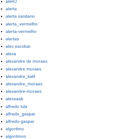
aleRJ
alerta
alerta sanitario
alerta_vermelho
alerta-vermelho
alertas
alex escobar
alexa
alexandre de moraes
alexandre moraes
alexandre_kalil
alexandre_moraes
alexandre-moraes
alexsaab
alfredo lula
alfredo_gaspar
alfredo-gaspar
algoritmo
algoritmos