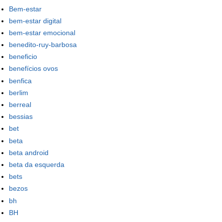
Bem-estar
bem-estar digital
bem-estar emocional
benedito-ruy-barbosa
beneficio
benefícios ovos
benfica
berlim
berreal
bessias
bet
beta
beta android
beta da esquerda
bets
bezos
bh
BH