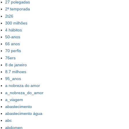
27 polegadas
2ª temporada
2t26
300 milhões
4 hábitos
50-anos
66 anos
70 perfis
76ers
8 de janeiro
8.7 milhoes
95_anos
a nobreza do amor
a_nobreza_do_amor
a_viagem
abastecimento
abastecimento água
abc
abdomen