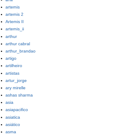
artemis
artemis 2
Artemis II
artemis_ii
arthur
arthur cabral
arthur_brandao
artigo
artilheiro
artistas
artur_jorge
ary mirelle
ashas sharma
asia
asiapacifico
asiatica
asiático
asma