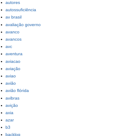
autores
autossuficiência
av brasil
avaliação governo
avanco
avancos
avc
aventura
aviacao
aviação
aviao
avião
avião flórida
avibras
avição
axia
azar
b3
backlog