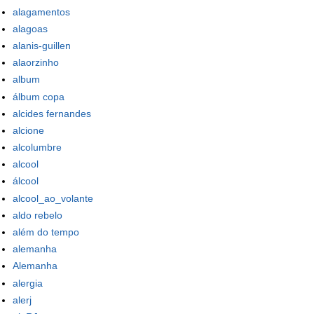
alagamentos
alagoas
alanis-guillen
alaorzinho
album
álbum copa
alcides fernandes
alcione
alcolumbre
alcool
álcool
alcool_ao_volante
aldo rebelo
além do tempo
alemanha
Alemanha
alergia
alerj