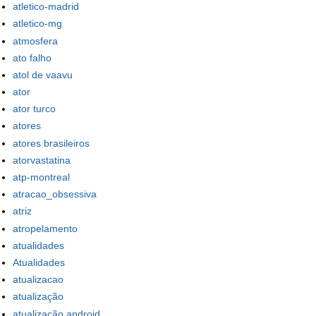
atletico-madrid
atletico-mg
atmosfera
ato falho
atol de vaavu
ator
ator turco
atores
atores brasileiros
atorvastatina
atp-montreal
atracao_obsessiva
atriz
atropelamento
atualidades
Atualidades
atualizacao
atualização
atualização android