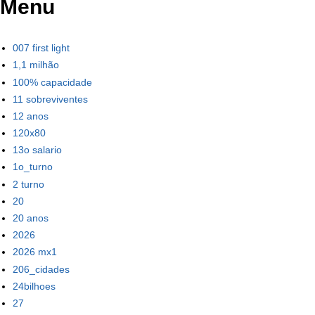
Menu
007 first light
1,1 milhão
100% capacidade
11 sobreviventes
12 anos
120x80
13o salario
1o_turno
2 turno
20
20 anos
2026
2026 mx1
206_cidades
24bilhoes
27