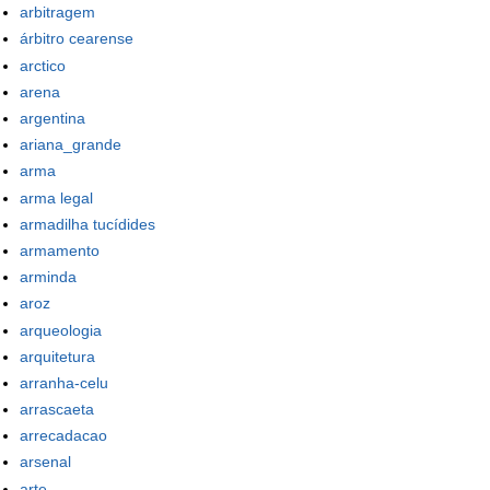
arbitragem
árbitro cearense
arctico
arena
argentina
ariana_grande
arma
arma legal
armadilha tucídides
armamento
arminda
aroz
arqueologia
arquitetura
arranha-celu
arrascaeta
arrecadacao
arsenal
arte