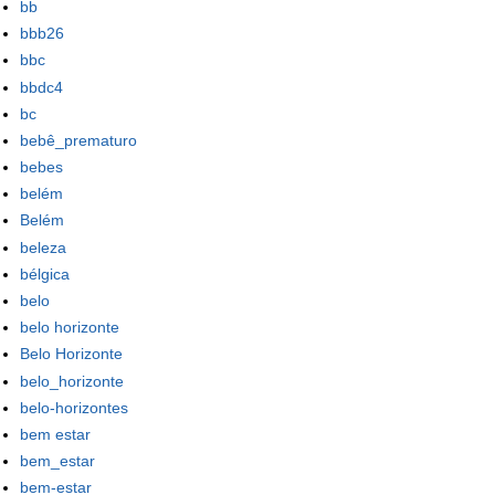
bb
bbb26
bbc
bbdc4
bc
bebê_prematuro
bebes
belém
Belém
beleza
bélgica
belo
belo horizonte
Belo Horizonte
belo_horizonte
belo-horizontes
bem estar
bem_estar
bem-estar