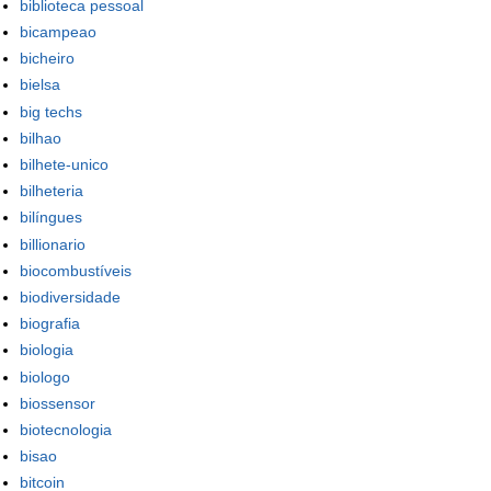
biblioteca pessoal
bicampeao
bicheiro
bielsa
big techs
bilhao
bilhete-unico
bilheteria
bilíngues
billionario
biocombustíveis
biodiversidade
biografia
biologia
biologo
biossensor
biotecnologia
bisao
bitcoin