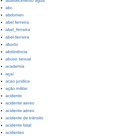
abastecimento água
abc
abdomen
abel ferreira
abel_ferreira
abel-ferreira
aborto
abstinência
abuso sexual
academia
açaí
acao juridica
ação militar
acidente
acidente aereo
acidente aéreo
acidente de trânsito
acidente fatal
acidentes