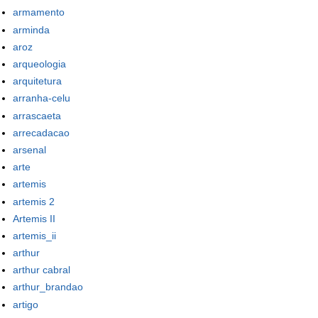
armamento
arminda
aroz
arqueologia
arquitetura
arranha-celu
arrascaeta
arrecadacao
arsenal
arte
artemis
artemis 2
Artemis II
artemis_ii
arthur
arthur cabral
arthur_brandao
artigo