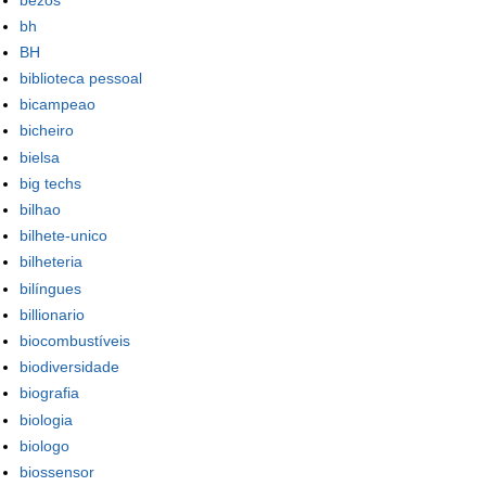
bh
BH
biblioteca pessoal
bicampeao
bicheiro
bielsa
big techs
bilhao
bilhete-unico
bilheteria
bilíngues
billionario
biocombustíveis
biodiversidade
biografia
biologia
biologo
biossensor