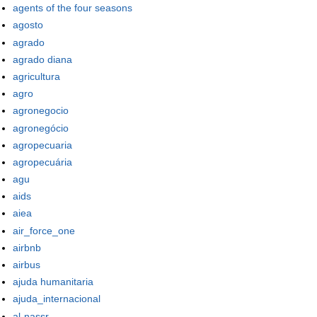
agents of the four seasons
agosto
agrado
agrado diana
agricultura
agro
agronegocio
agronegócio
agropecuaria
agropecuária
agu
aids
aiea
air_force_one
airbnb
airbus
ajuda humanitaria
ajuda_internacional
al-nassr