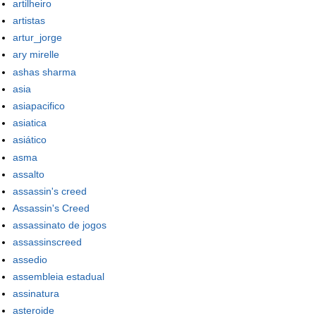
artilheiro
artistas
artur_jorge
ary mirelle
ashas sharma
asia
asiapacifico
asiatica
asiático
asma
assalto
assassin's creed
Assassin's Creed
assassinato de jogos
assassinscreed
assedio
assembleia estadual
assinatura
asteroide