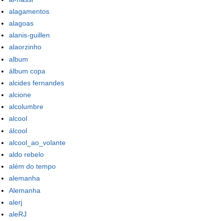
alagamentos
alagoas
alanis-guillen
alaorzinho
album
álbum copa
alcides fernandes
alcione
alcolumbre
alcool
álcool
alcool_ao_volante
aldo rebelo
além do tempo
alemanha
Alemanha
alerj
aleRJ