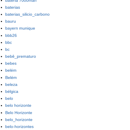
bateria 7000mah
baterias
baterias_silicio_carbono
bauru
bayern munique
bbb26
bbc
bc
bebê_prematuro
bebes
belém
Belém
beleza
bélgica
belo
belo horizonte
Belo Horizonte
belo_horizonte
belo-horizontes