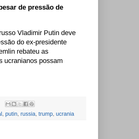
apesar de pressão de
russo Vladimir Putin deve
ressão do ex-presidente
emlin rebateu as
es ucranianos possam
l
,
putin
,
russia
,
trump
,
ucrania