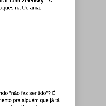
trar com Zelensky"
. A
aques na Ucrânia.
ndo "não faz sentido"? É
nto pra alguém que já tá