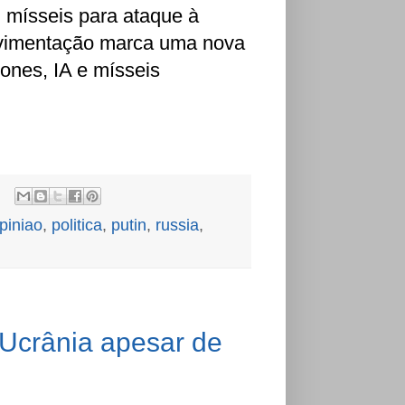
u mísseis para ataque à
movimentação marca uma nova
ones, IA e mísseis
piniao
,
politica
,
putin
,
russia
,
a Ucrânia apesar de