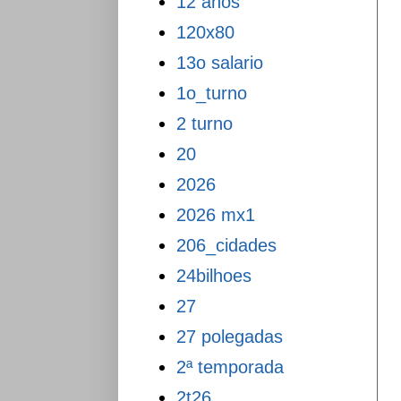
12 anos
120x80
13o salario
1o_turno
2 turno
20
2026
2026 mx1
206_cidades
24bilhoes
27
27 polegadas
2ª temporada
2t26