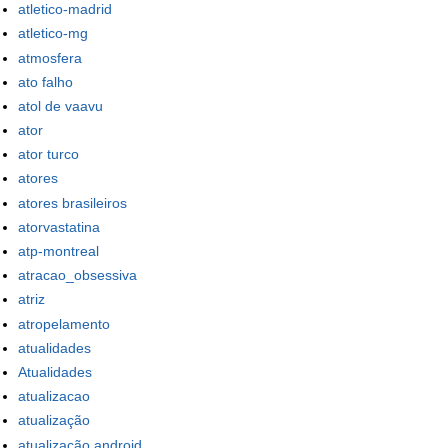
atletico-madrid
atletico-mg
atmosfera
ato falho
atol de vaavu
ator
ator turco
atores
atores brasileiros
atorvastatina
atp-montreal
atracao_obsessiva
atriz
atropelamento
atualidades
Atualidades
atualizacao
atualização
atualização android