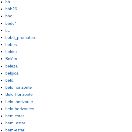
bb
bbb26
bbc
bbdc4
bc
bebê_prematuro
bebes
belém
Belém
beleza
bélgica
belo
belo horizonte
Belo Horizonte
belo_horizonte
belo-horizontes
bem estar
bem_estar
bem-estar