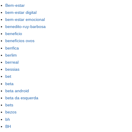
Bem-estar
bem-estar digital
bem-estar emocional
benedito-ruy-barbosa
beneficio
benefícios ovos
benfica
berlim
berreal
bessias
bet
beta
beta android
beta da esquerda
bets
bezos
bh
BH