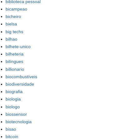
biblioteca pessoal
bicampeao
bicheiro
bielsa
big techs
bilhao
bilhete-unico
bilheteria
bilíngues
billionario
biocombustíveis
biodiversidade
biografia
biologia
biologo
biossensor
biotecnologia
bisao
bitcoin