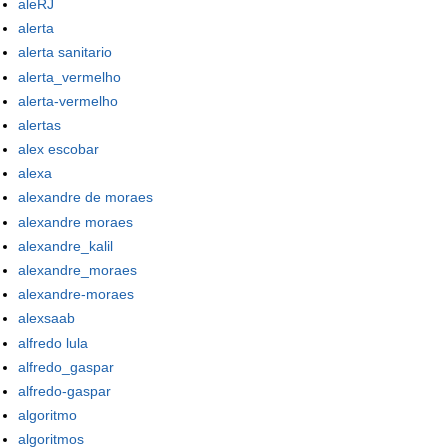
aleRJ
alerta
alerta sanitario
alerta_vermelho
alerta-vermelho
alertas
alex escobar
alexa
alexandre de moraes
alexandre moraes
alexandre_kalil
alexandre_moraes
alexandre-moraes
alexsaab
alfredo lula
alfredo_gaspar
alfredo-gaspar
algoritmo
algoritmos