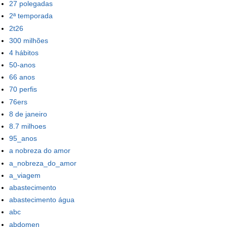
27 polegadas
2ª temporada
2t26
300 milhões
4 hábitos
50-anos
66 anos
70 perfis
76ers
8 de janeiro
8.7 milhoes
95_anos
a nobreza do amor
a_nobreza_do_amor
a_viagem
abastecimento
abastecimento água
abc
abdomen