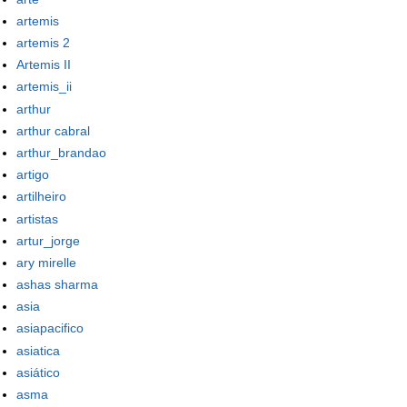
artemis
artemis 2
Artemis II
artemis_ii
arthur
arthur cabral
arthur_brandao
artigo
artilheiro
artistas
artur_jorge
ary mirelle
ashas sharma
asia
asiapacifico
asiatica
asiático
asma