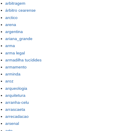
arbitragem
árbitro cearense
arctico
arena
argentina
ariana_grande
arma
arma legal
armadilha tucídides
armamento
arminda
aroz
arqueologia
arquitetura
arranha-celu
arrascaeta
arrecadacao
arsenal
arte