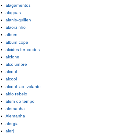
alagamentos
alagoas
alanis-guillen
alaorzinho
album
álbum copa
alcides fernandes
alcione
alcolumbre
alcool
álcool
alcool_ao_volante
aldo rebelo
além do tempo
alemanha
Alemanha
alergia
alerj