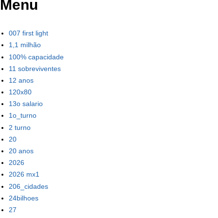
Menu
007 first light
1,1 milhão
100% capacidade
11 sobreviventes
12 anos
120x80
13o salario
1o_turno
2 turno
20
20 anos
2026
2026 mx1
206_cidades
24bilhoes
27