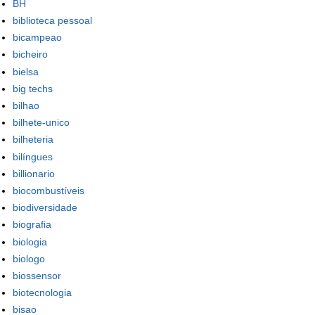
BH
biblioteca pessoal
bicampeao
bicheiro
bielsa
big techs
bilhao
bilhete-unico
bilheteria
bilíngues
billionario
biocombustíveis
biodiversidade
biografia
biologia
biologo
biossensor
biotecnologia
bisao