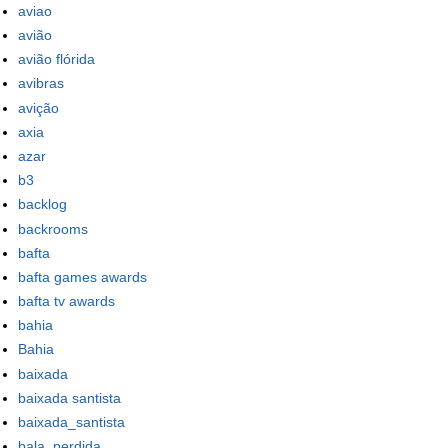
aviao
avião
avião flórida
avibras
avição
axia
azar
b3
backlog
backrooms
bafta
bafta games awards
bafta tv awards
bahia
Bahia
baixada
baixada santista
baixada_santista
bala_perdida