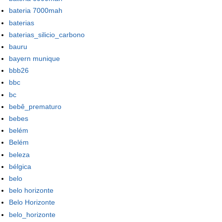
bateria 7000mah
baterias
baterias_silicio_carbono
bauru
bayern munique
bbb26
bbc
bc
bebê_prematuro
bebes
belém
Belém
beleza
bélgica
belo
belo horizonte
Belo Horizonte
belo_horizonte