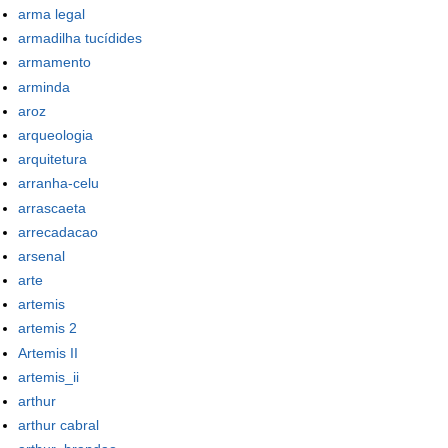
arma legal
armadilha tucídides
armamento
arminda
aroz
arqueologia
arquitetura
arranha-celu
arrascaeta
arrecadacao
arsenal
arte
artemis
artemis 2
Artemis II
artemis_ii
arthur
arthur cabral