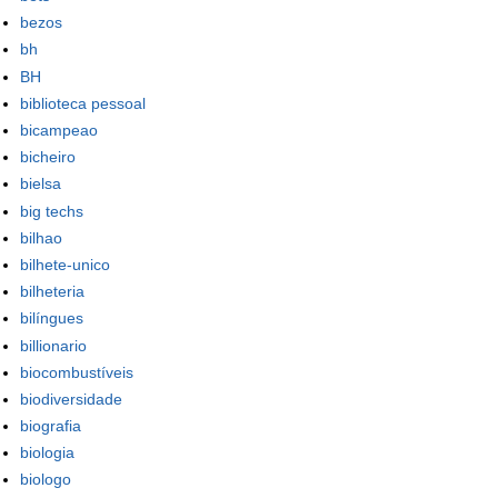
bezos
bh
BH
biblioteca pessoal
bicampeao
bicheiro
bielsa
big techs
bilhao
bilhete-unico
bilheteria
bilíngues
billionario
biocombustíveis
biodiversidade
biografia
biologia
biologo