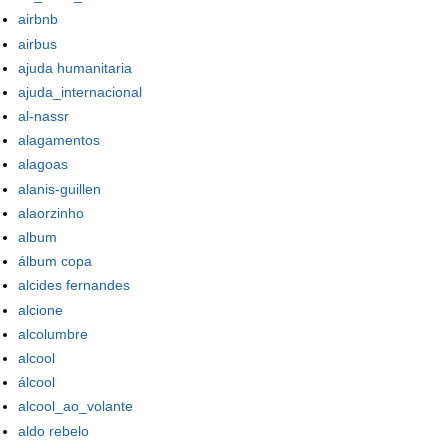
airbnb
airbus
ajuda humanitaria
ajuda_internacional
al-nassr
alagamentos
alagoas
alanis-guillen
alaorzinho
album
álbum copa
alcides fernandes
alcione
alcolumbre
alcool
álcool
alcool_ao_volante
aldo rebelo