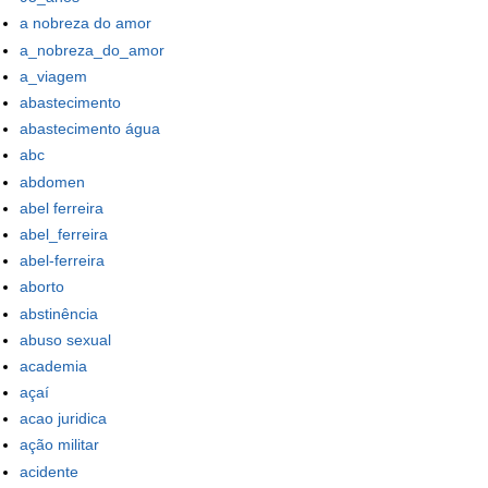
a nobreza do amor
a_nobreza_do_amor
a_viagem
abastecimento
abastecimento água
abc
abdomen
abel ferreira
abel_ferreira
abel-ferreira
aborto
abstinência
abuso sexual
academia
açaí
acao juridica
ação militar
acidente