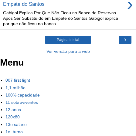
›
Empate do Santos
Gabigol Explica Por Que Não Ficou no Banco de Reservas
Após Ser Substituído em Empate do Santos Gabigol explica
por que não ficou no banco ...
›
Página inicial
Ver versão para a web
Menu
007 first light
1,1 milhão
100% capacidade
11 sobreviventes
12 anos
120x80
13o salario
1o_turno