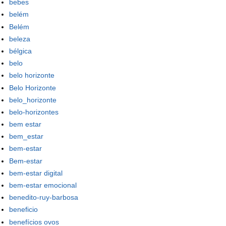
bebes
belém
Belém
beleza
bélgica
belo
belo horizonte
Belo Horizonte
belo_horizonte
belo-horizontes
bem estar
bem_estar
bem-estar
Bem-estar
bem-estar digital
bem-estar emocional
benedito-ruy-barbosa
beneficio
benefícios ovos