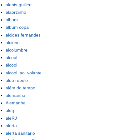
alanis-guillen
alaorzinho
album
álbum copa
alcides fernandes
alcione
alcolumbre
alcool
álcool
alcool_ao_volante
aldo rebelo
além do tempo
alemanha
Alemanha
alerj
aleRJ
alerta
alerta sanitario