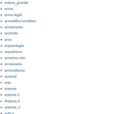
ariana_grande
arma
arma legal
armadilha tucídides
armamento
arminda
aroz
arqueologia
arquitetura
arranha-celu
arrascaeta
arrecadacao
arsenal
arte
artemis
artemis 2
Artemis II
artemis_ii
arthur