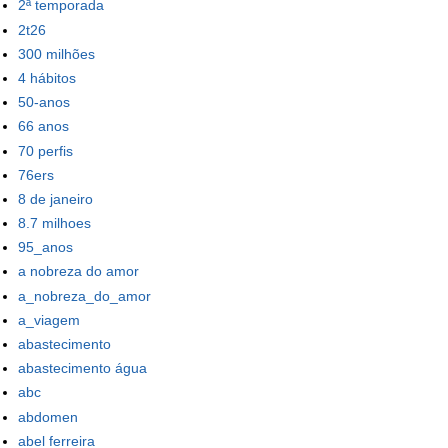
2ª temporada
2t26
300 milhões
4 hábitos
50-anos
66 anos
70 perfis
76ers
8 de janeiro
8.7 milhoes
95_anos
a nobreza do amor
a_nobreza_do_amor
a_viagem
abastecimento
abastecimento água
abc
abdomen
abel ferreira