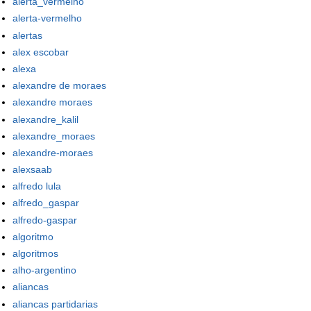
alerta_vermelho
alerta-vermelho
alertas
alex escobar
alexa
alexandre de moraes
alexandre moraes
alexandre_kalil
alexandre_moraes
alexandre-moraes
alexsaab
alfredo lula
alfredo_gaspar
alfredo-gaspar
algoritmo
algoritmos
alho-argentino
aliancas
aliancas partidarias