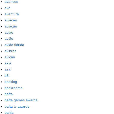
avancos
avc
aventura
aviacao
aviação
aviao
avião
avião flórida
avibras
avição
axia
azar
b3
backlog
backrooms
bafta
bafta games awards
bafta tv awards
bahia