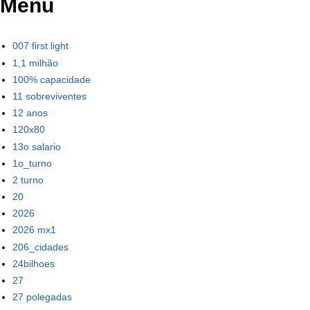
Menu
007 first light
1,1 milhão
100% capacidade
11 sobreviventes
12 anos
120x80
13o salario
1o_turno
2 turno
20
2026
2026 mx1
206_cidades
24bilhoes
27
27 polegadas