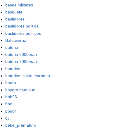
bases militares
basquete
bastidores
bastidores politica
bastidores políticos
Batcaverna
bateria
bateria 6000mah
bateria 7000mah
baterias
baterias_silicio_carbono
bauru
bayern munique
bbb26
bbc
bbdc4
bc
bebê_prematuro