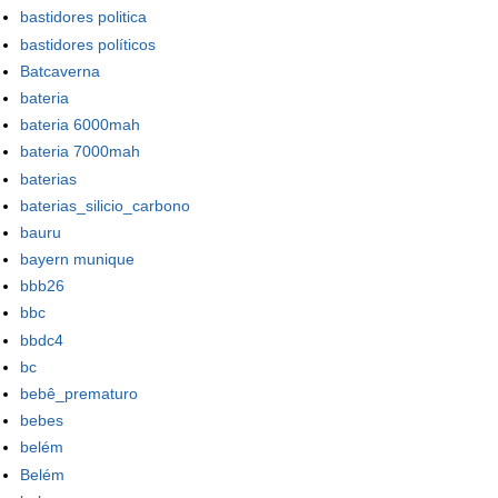
bastidores politica
bastidores políticos
Batcaverna
bateria
bateria 6000mah
bateria 7000mah
baterias
baterias_silicio_carbono
bauru
bayern munique
bbb26
bbc
bbdc4
bc
bebê_prematuro
bebes
belém
Belém