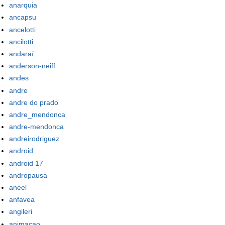
anarquia
ancapsu
ancelotti
ancilotti
andaraí
anderson-neiff
andes
andre
andre do prado
andre_mendonca
andre-mendonca
andreirodriguez
android
android 17
andropausa
aneel
anfavea
angileri
animacao