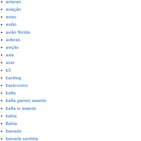
aviacao
aviação
aviao
avião
avião flórida
avibras
avição
axia
azar
b3
backlog
backrooms
bafta
bafta games awards
bafta tv awards
bahia
Bahia
baixada
baixada santista