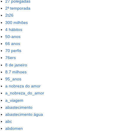
27 polegadas
2ª temporada
2t26
300 milhões
4 hábitos
50-anos
66 anos
70 perfis
76ers
8 de janeiro
8.7 milhoes
95_anos
a nobreza do amor
a_nobreza_do_amor
a_viagem
abastecimento
abastecimento água
abc
abdomen