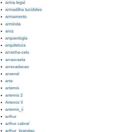
arma legal
armadilha tucídides
armamento
arminda
aroz
arqueologia
arquitetura
arranha-celu
arrascaeta
arrecadacao
arsenal
arte
artemis
artemis 2
Artemis II
artemis_ii
arthur
arthur cabral
arthur_brandao