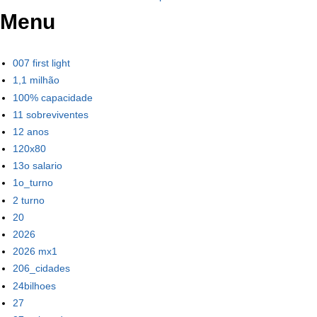
Menu
007 first light
1,1 milhão
100% capacidade
11 sobreviventes
12 anos
120x80
13o salario
1o_turno
2 turno
20
2026
2026 mx1
206_cidades
24bilhoes
27