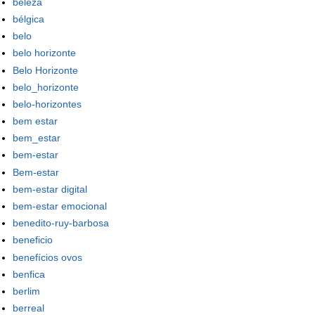
beleza
bélgica
belo
belo horizonte
Belo Horizonte
belo_horizonte
belo-horizontes
bem estar
bem_estar
bem-estar
Bem-estar
bem-estar digital
bem-estar emocional
benedito-ruy-barbosa
beneficio
benefícios ovos
benfica
berlim
berreal