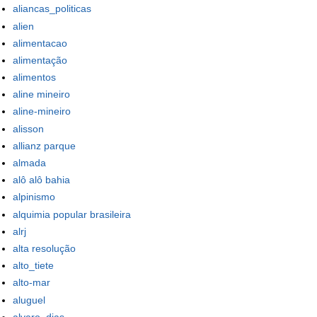
aliancas_politicas
alien
alimentacao
alimentação
alimentos
aline mineiro
aline-mineiro
alisson
allianz parque
almada
alô alô bahia
alpinismo
alquimia popular brasileira
alrj
alta resolução
alto_tiete
alto-mar
aluguel
alvaro_dias