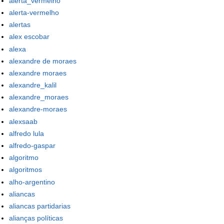
alerta_vermelho
alerta-vermelho
alertas
alex escobar
alexa
alexandre de moraes
alexandre moraes
alexandre_kalil
alexandre_moraes
alexandre-moraes
alexsaab
alfredo lula
alfredo-gaspar
algoritmo
algoritmos
alho-argentino
aliancas
aliancas partidarias
alianças políticas