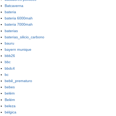
Batcaverna
bateria
bateria 6000mah
bateria 7000mah
baterias
baterias_silicio_carbono
bauru
bayern munique
bbb26
bbc
bbdc4
bc
bebê_prematuro
bebes
belém
Belém
beleza
bélgica