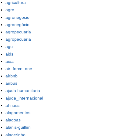
agricultura
agro
agronegocio
agronegócio
agropecuaria
agropecuária
agu
aids
aiea
air_force_one
airbnb
airbus
ajuda humanitaria
ajuda_internacional
al-nassr
alagamentos
alagoas
alanis-guillen
alaorzinho