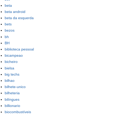
beta
beta android
beta da esquerda
bets
bezos
bh
BH
biblioteca pessoal
bicampeao
bicheiro
bielsa
big techs
bilhao
bilhete-unico
bilheteria
bilíngues
billionario
biocombustíveis