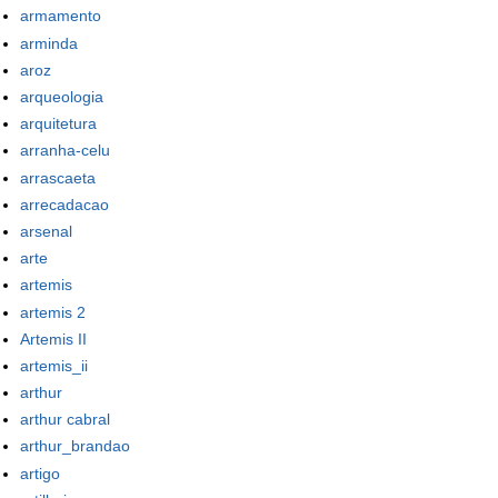
armamento
arminda
aroz
arqueologia
arquitetura
arranha-celu
arrascaeta
arrecadacao
arsenal
arte
artemis
artemis 2
Artemis II
artemis_ii
arthur
arthur cabral
arthur_brandao
artigo