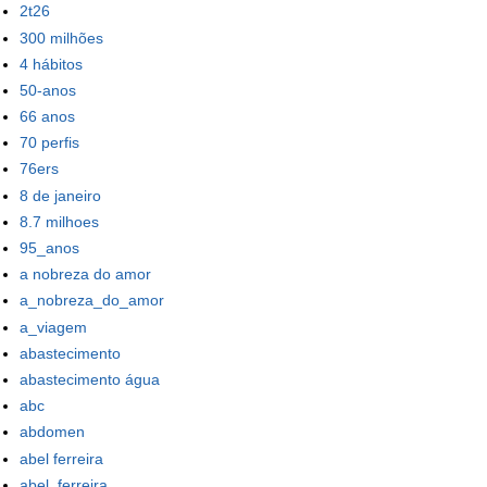
2t26
300 milhões
4 hábitos
50-anos
66 anos
70 perfis
76ers
8 de janeiro
8.7 milhoes
95_anos
a nobreza do amor
a_nobreza_do_amor
a_viagem
abastecimento
abastecimento água
abc
abdomen
abel ferreira
abel_ferreira