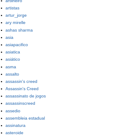
artilheiro
artistas
artur_jorge
ary mirelle
ashas sharma
asia
asiapacifico
asiatica
asiático
asma
assalto
assassin's creed
Assassin's Creed
assassinato de jogos
assassinscreed
assedio
assembleia estadual
assinatura
asteroide