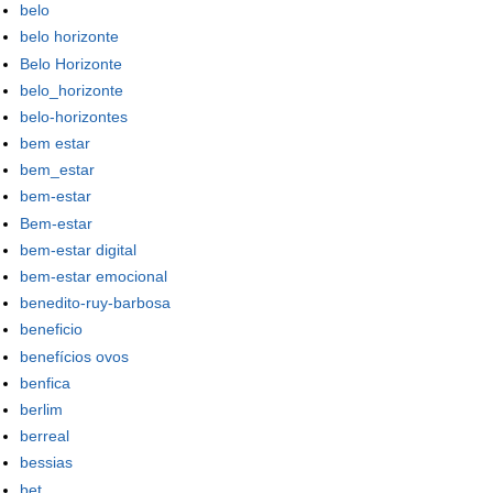
belo
belo horizonte
Belo Horizonte
belo_horizonte
belo-horizontes
bem estar
bem_estar
bem-estar
Bem-estar
bem-estar digital
bem-estar emocional
benedito-ruy-barbosa
beneficio
benefícios ovos
benfica
berlim
berreal
bessias
bet