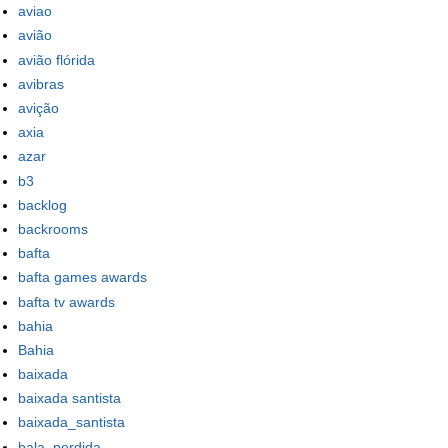
aviao
avião
avião flórida
avibras
avição
axia
azar
b3
backlog
backrooms
bafta
bafta games awards
bafta tv awards
bahia
Bahia
baixada
baixada santista
baixada_santista
bala_perdida