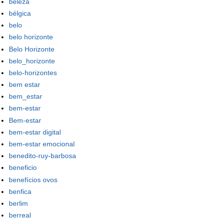
beleza
bélgica
belo
belo horizonte
Belo Horizonte
belo_horizonte
belo-horizontes
bem estar
bem_estar
bem-estar
Bem-estar
bem-estar digital
bem-estar emocional
benedito-ruy-barbosa
beneficio
benefícios ovos
benfica
berlim
berreal