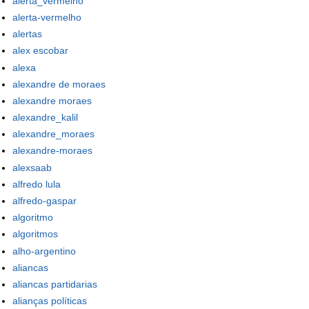
alerta_vermelho
alerta-vermelho
alertas
alex escobar
alexa
alexandre de moraes
alexandre moraes
alexandre_kalil
alexandre_moraes
alexandre-moraes
alexsaab
alfredo lula
alfredo-gaspar
algoritmo
algoritmos
alho-argentino
aliancas
aliancas partidarias
alianças políticas