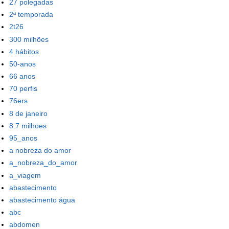
27 polegadas
2ª temporada
2t26
300 milhões
4 hábitos
50-anos
66 anos
70 perfis
76ers
8 de janeiro
8.7 milhoes
95_anos
a nobreza do amor
a_nobreza_do_amor
a_viagem
abastecimento
abastecimento água
abc
abdomen