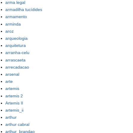
arma legal
armadilha tucídides
armamento
arminda
aroz
arqueologia
arquitetura
arranha-celu
arrascaeta
arrecadacao
arsenal
arte
artemis
artemis 2
Artemis II
artemis_ii
arthur
arthur cabral
arthur_brandao