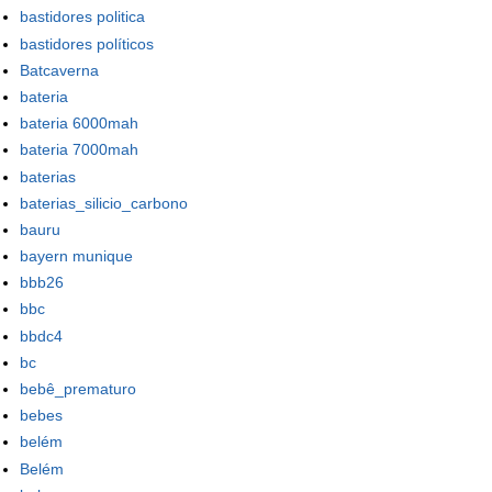
bastidores politica
bastidores políticos
Batcaverna
bateria
bateria 6000mah
bateria 7000mah
baterias
baterias_silicio_carbono
bauru
bayern munique
bbb26
bbc
bbdc4
bc
bebê_prematuro
bebes
belém
Belém