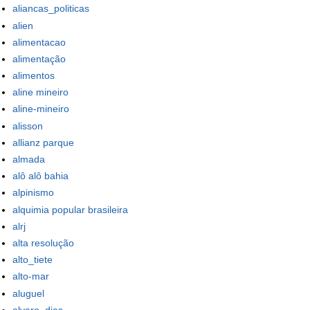
aliancas_politicas
alien
alimentacao
alimentação
alimentos
aline mineiro
aline-mineiro
alisson
allianz parque
almada
alô alô bahia
alpinismo
alquimia popular brasileira
alrj
alta resolução
alto_tiete
alto-mar
aluguel
alvaro_dias