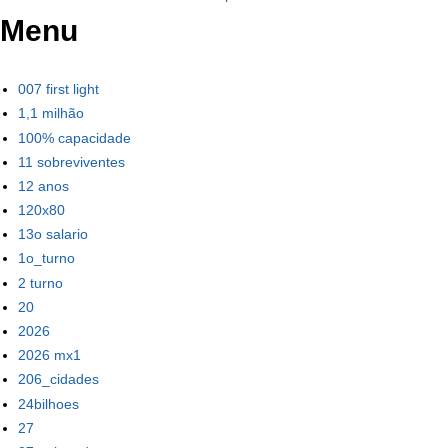
Menu
007 first light
1,1 milhão
100% capacidade
11 sobreviventes
12 anos
120x80
13o salario
1o_turno
2 turno
20
2026
2026 mx1
206_cidades
24bilhoes
27