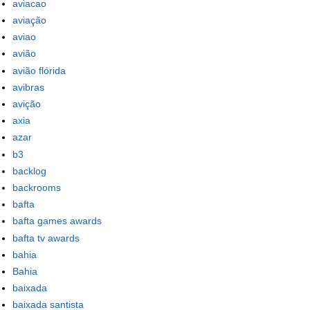
aviacao
aviação
aviao
avião
avião flórida
avibras
avição
axia
azar
b3
backlog
backrooms
bafta
bafta games awards
bafta tv awards
bahia
Bahia
baixada
baixada santista