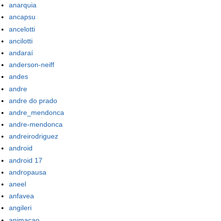
anarquia
ancapsu
ancelotti
ancilotti
andaraí
anderson-neiff
andes
andre
andre do prado
andre_mendonca
andre-mendonca
andreirodriguez
android
android 17
andropausa
aneel
anfavea
angileri
animacao