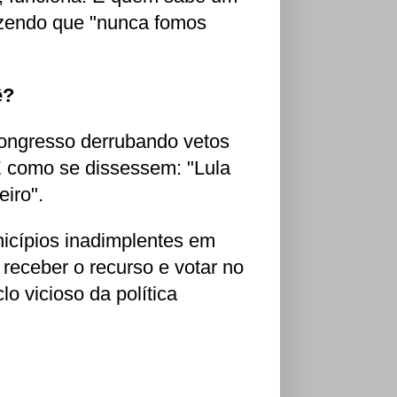
dizendo que "nunca fomos
ê?
 Congresso derrubando vetos
 É como se dissessem: "Lula
iro".
nicípios inadimplentes em
i receber o recurso e votar no
o vicioso da política