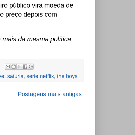
iro público vira moeda de
a o preço depois com
é mais da mesma política
ve
,
saturia
,
serie netflix
,
the boys
Postagens mais antigas