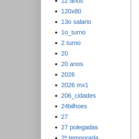
12 anos
120x80
13o salario
1o_turno
2 turno
20
20 anos
2026
2026 mx1
206_cidades
24bilhoes
27
27 polegadas
2ª temporada