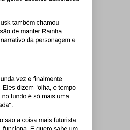
n Musk também chamou
cisão de manter Rainha
o narrativo da personagem e
unda vez e finalmente
. Eles dizem "olha, o tempo
as no fundo é só mais uma
ada".
 são a coisa mais futurista
, funciona. E quem sabe um