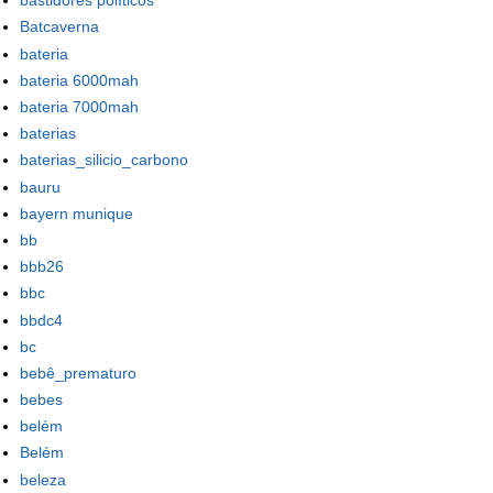
bastidores políticos
Batcaverna
bateria
bateria 6000mah
bateria 7000mah
baterias
baterias_silicio_carbono
bauru
bayern munique
bb
bbb26
bbc
bbdc4
bc
bebê_prematuro
bebes
belém
Belém
beleza