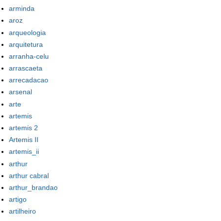
arminda
aroz
arqueologia
arquitetura
arranha-celu
arrascaeta
arrecadacao
arsenal
arte
artemis
artemis 2
Artemis II
artemis_ii
arthur
arthur cabral
arthur_brandao
artigo
artilheiro