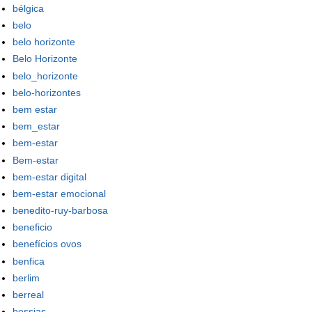
bélgica
belo
belo horizonte
Belo Horizonte
belo_horizonte
belo-horizontes
bem estar
bem_estar
bem-estar
Bem-estar
bem-estar digital
bem-estar emocional
benedito-ruy-barbosa
beneficio
benefícios ovos
benfica
berlim
berreal
bessias