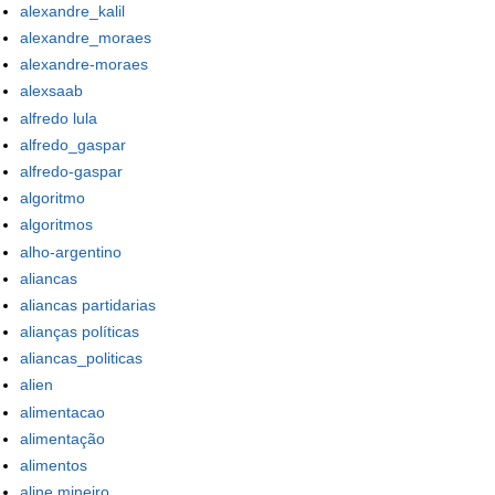
alexandre_kalil
alexandre_moraes
alexandre-moraes
alexsaab
alfredo lula
alfredo_gaspar
alfredo-gaspar
algoritmo
algoritmos
alho-argentino
aliancas
aliancas partidarias
alianças políticas
aliancas_politicas
alien
alimentacao
alimentação
alimentos
aline mineiro