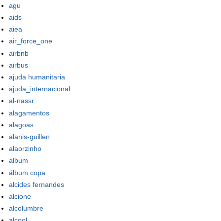
agu
aids
aiea
air_force_one
airbnb
airbus
ajuda humanitaria
ajuda_internacional
al-nassr
alagamentos
alagoas
alanis-guillen
alaorzinho
album
álbum copa
alcides fernandes
alcione
alcolumbre
alcool