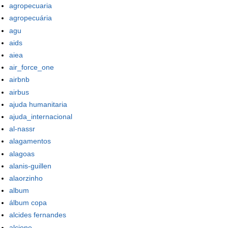
agropecuaria
agropecuária
agu
aids
aiea
air_force_one
airbnb
airbus
ajuda humanitaria
ajuda_internacional
al-nassr
alagamentos
alagoas
alanis-guillen
alaorzinho
album
álbum copa
alcides fernandes
alcione