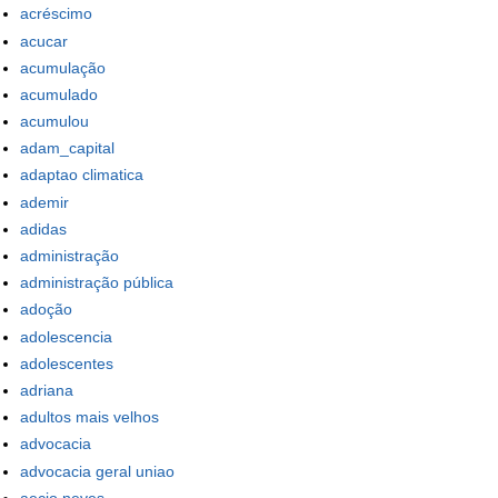
acréscimo
acucar
acumulação
acumulado
acumulou
adam_capital
adaptao climatica
ademir
adidas
administração
administração pública
adoção
adolescencia
adolescentes
adriana
adultos mais velhos
advocacia
advocacia geral uniao
aecio neves