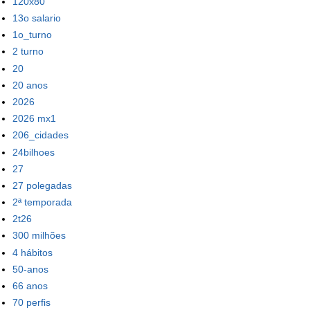
120x80
13o salario
1o_turno
2 turno
20
20 anos
2026
2026 mx1
206_cidades
24bilhoes
27
27 polegadas
2ª temporada
2t26
300 milhões
4 hábitos
50-anos
66 anos
70 perfis