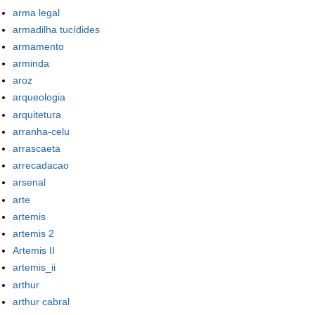
arma legal
armadilha tucídides
armamento
arminda
aroz
arqueologia
arquitetura
arranha-celu
arrascaeta
arrecadacao
arsenal
arte
artemis
artemis 2
Artemis II
artemis_ii
arthur
arthur cabral