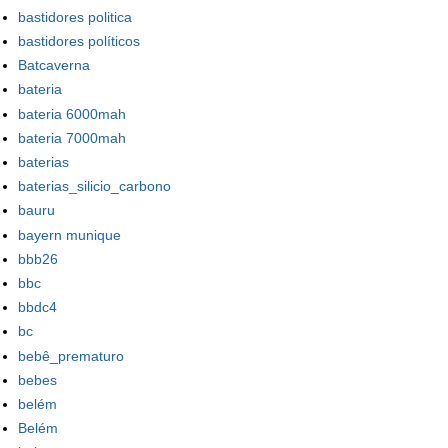
bastidores politica
bastidores políticos
Batcaverna
bateria
bateria 6000mah
bateria 7000mah
baterias
baterias_silicio_carbono
bauru
bayern munique
bbb26
bbc
bbdc4
bc
bebê_prematuro
bebes
belém
Belém