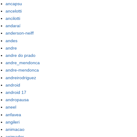
ancapsu
ancelotti
ancilotti
andaraí
anderson-neiff
andes
andre
andre do prado
andre_mendonca
andre-mendonca
andreirodriguez
android
android 17
andropausa
aneel
anfavea
angileri
animacao
animador