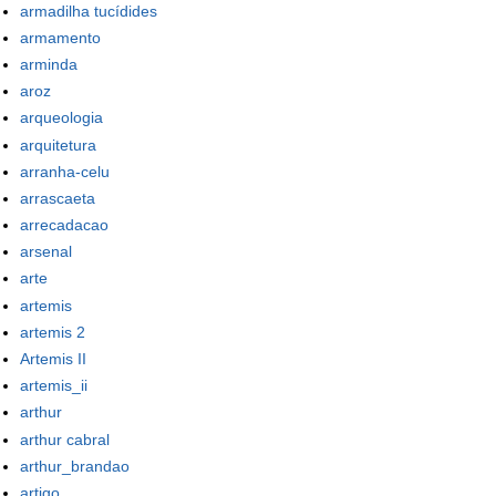
armadilha tucídides
armamento
arminda
aroz
arqueologia
arquitetura
arranha-celu
arrascaeta
arrecadacao
arsenal
arte
artemis
artemis 2
Artemis II
artemis_ii
arthur
arthur cabral
arthur_brandao
artigo