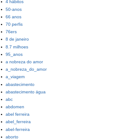
4 hábitos
50-anos
66 anos
70 perfis
76ers
8 de janeiro
8.7 milhoes
95_anos
a nobreza do amor
a_nobreza_do_amor
a_viagem
abastecimento
abastecimento água
abc
abdomen
abel ferreira
abel_ferreira
abel-ferreira
aborto