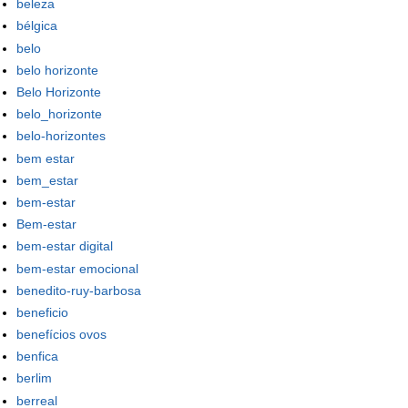
beleza
bélgica
belo
belo horizonte
Belo Horizonte
belo_horizonte
belo-horizontes
bem estar
bem_estar
bem-estar
Bem-estar
bem-estar digital
bem-estar emocional
benedito-ruy-barbosa
beneficio
benefícios ovos
benfica
berlim
berreal