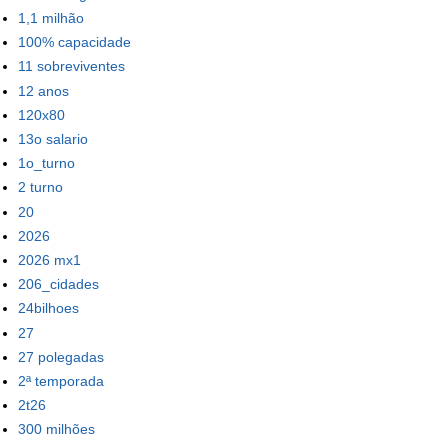
1,1 milhão
100% capacidade
11 sobreviventes
12 anos
120x80
13o salario
1o_turno
2 turno
20
2026
2026 mx1
206_cidades
24bilhoes
27
27 polegadas
2ª temporada
2t26
300 milhões