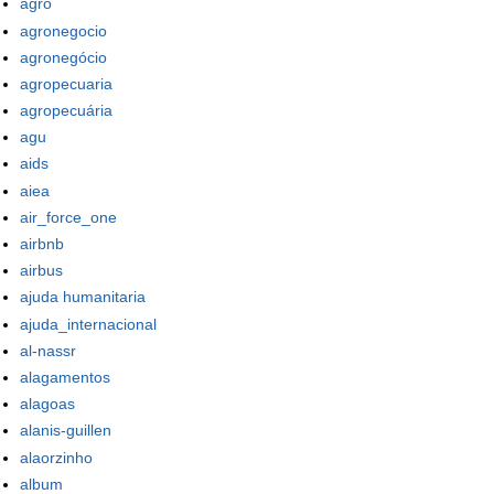
agro
agronegocio
agronegócio
agropecuaria
agropecuária
agu
aids
aiea
air_force_one
airbnb
airbus
ajuda humanitaria
ajuda_internacional
al-nassr
alagamentos
alagoas
alanis-guillen
alaorzinho
album