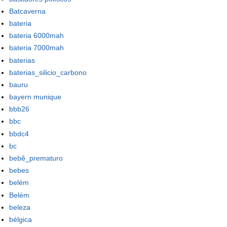
Batcaverna
bateria
bateria 6000mah
bateria 7000mah
baterias
baterias_silicio_carbono
bauru
bayern munique
bbb26
bbc
bbdc4
bc
bebê_prematuro
bebes
belém
Belém
beleza
bélgica