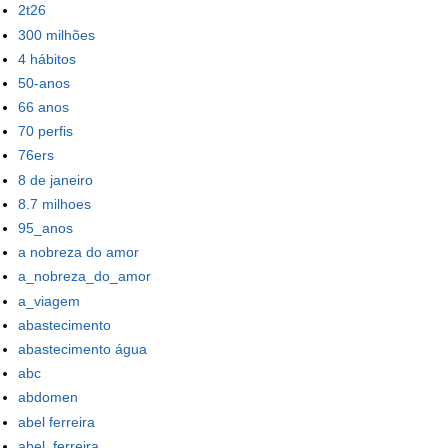
2t26
300 milhões
4 hábitos
50-anos
66 anos
70 perfis
76ers
8 de janeiro
8.7 milhoes
95_anos
a nobreza do amor
a_nobreza_do_amor
a_viagem
abastecimento
abastecimento água
abc
abdomen
abel ferreira
abel_ferreira