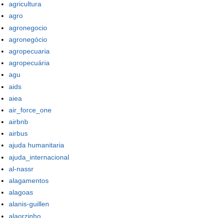
agricultura
agro
agronegocio
agronegócio
agropecuaria
agropecuária
agu
aids
aiea
air_force_one
airbnb
airbus
ajuda humanitaria
ajuda_internacional
al-nassr
alagamentos
alagoas
alanis-guillen
alaorzinho