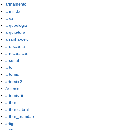
armamento
arminda
aroz
arqueologia
arquitetura
arranha-celu
arrascaeta
arrecadacao
arsenal
arte
artemis
artemis 2
Artemis II
artemis_ii
arthur
arthur cabral
arthur_brandao
artigo