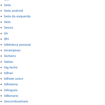
beta
beta android
beta da esquerda
bets
bezos
bh
BH
biblioteca pessoal
bicampeao
bicheiro
bielsa
big techs
bilhao
bilhete-unico
bilheteria
bilíngues
billionario
biocombustíveis