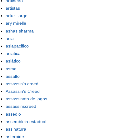
artilheiro
artistas
artur_jorge
ary mirelle
ashas sharma
asia
asiapacifico
asiatica
asiático
asma
assalto
assassin's creed
Assassin's Creed
assassinato de jogos
assassinscreed
assedio
assembleia estadual
assinatura
asteroide