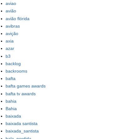
aviao
avião
avião flórida
avibras
avição
axia
azar
b3
backlog
backrooms
bafta
bafta games awards
bafta tv awards
bahia
Bahia
baixada
baixada santista
baixada_santista
bala_perdida