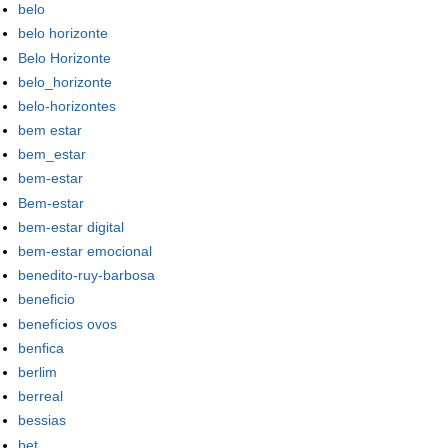
belo
belo horizonte
Belo Horizonte
belo_horizonte
belo-horizontes
bem estar
bem_estar
bem-estar
Bem-estar
bem-estar digital
bem-estar emocional
benedito-ruy-barbosa
beneficio
benefícios ovos
benfica
berlim
berreal
bessias
bet