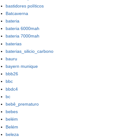
bastidores políticos
Batcaverna
bateria
bateria 6000mah
bateria 7000mah
baterias
baterias_silicio_carbono
bauru
bayern munique
bbb26
bbc
bbdc4
bc
bebê_prematuro
bebes
belém
Belém
beleza