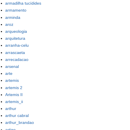
armadilha tucídides
armamento
arminda
aroz
arqueologia
arquitetura
arranha-celu
arrascaeta
arrecadacao
arsenal
arte
artemis
artemis 2
Artemis II
artemis_ii
arthur
arthur cabral
arthur_brandao
artigo