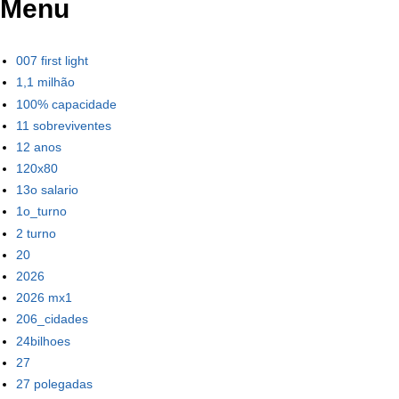
Menu
007 first light
1,1 milhão
100% capacidade
11 sobreviventes
12 anos
120x80
13o salario
1o_turno
2 turno
20
2026
2026 mx1
206_cidades
24bilhoes
27
27 polegadas