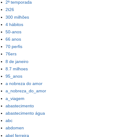
2ª temporada
2t26
300 milhões
4 hábitos
50-anos
66 anos
70 perfis
76ers
8 de janeiro
8.7 milhoes
95_anos
a nobreza do amor
a_nobreza_do_amor
a_viagem
abastecimento
abastecimento água
abc
abdomen
abel ferreira