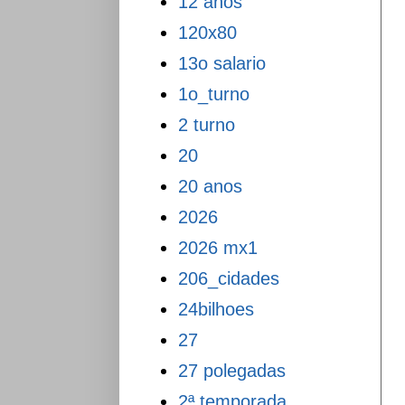
12 anos
120x80
13o salario
1o_turno
2 turno
20
20 anos
2026
2026 mx1
206_cidades
24bilhoes
27
27 polegadas
2ª temporada