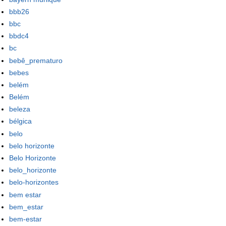
bbb26
bbc
bbdc4
bc
bebê_prematuro
bebes
belém
Belém
beleza
bélgica
belo
belo horizonte
Belo Horizonte
belo_horizonte
belo-horizontes
bem estar
bem_estar
bem-estar