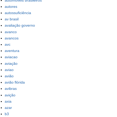
automóveis brasileiros
autores
autossuficiência
av brasil
avaliação governo
avanco
avancos
avc
aventura
aviacao
aviação
aviao
avião
avião flórida
avibras
avição
axia
azar
b3