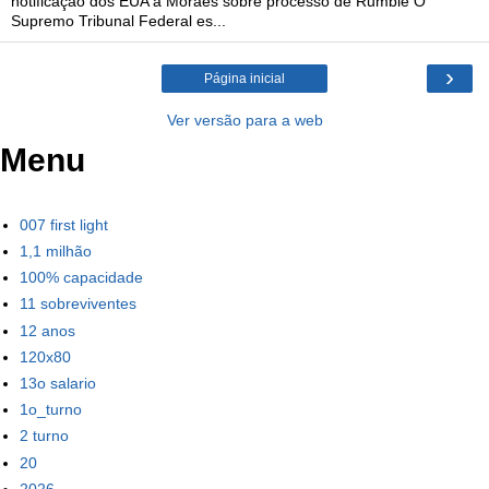
notificação dos EUA a Moraes sobre processo de Rumble O
Supremo Tribunal Federal es...
›
Página inicial
Ver versão para a web
Menu
007 first light
1,1 milhão
100% capacidade
11 sobreviventes
12 anos
120x80
13o salario
1o_turno
2 turno
20
2026