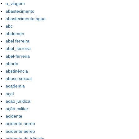
a_viagem
abastecimento
abastecimento água
abc
abdomen
abel ferreira
abel_ferreira
abel-ferreira
aborto
abstinência
abuso sexual
academia
açaí
acao juridica
ação militar
acidente
acidente aereo
acidente aéreo
acidente de trânsito