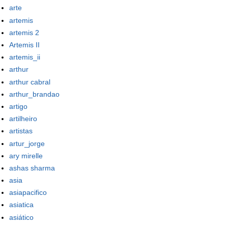
arte
artemis
artemis 2
Artemis II
artemis_ii
arthur
arthur cabral
arthur_brandao
artigo
artilheiro
artistas
artur_jorge
ary mirelle
ashas sharma
asia
asiapacifico
asiatica
asiático