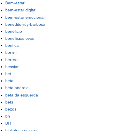
Bem-estar
bem-estar digital
bem-estar emocional
benedito-ruy-barbosa
beneficio
benefícios ovos
benfica
berlim
berreal
bessias
bet
beta
beta android
beta da esquerda
bets
bezos
bh
BH
biblioteca pessoal