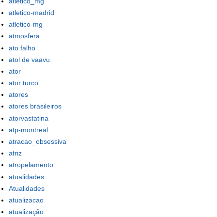
atletico_mg
atletico-madrid
atletico-mg
atmosfera
ato falho
atol de vaavu
ator
ator turco
atores
atores brasileiros
atorvastatina
atp-montreal
atracao_obsessiva
atriz
atropelamento
atualidades
Atualidades
atualizacao
atualização