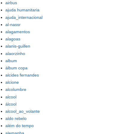
airbus
ajuda humanitaria
ajuda_internacional
al-nassr
alagamentos
alagoas
alanis-guillen
alaorzinho
album
álbum copa
alcides fernandes
alcione
alcolumbre
alcool
álcool
alcool_ao_volante
aldo rebelo
além do tempo
alemanha