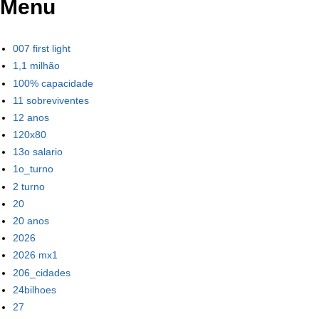
Menu
007 first light
1,1 milhão
100% capacidade
11 sobreviventes
12 anos
120x80
13o salario
1o_turno
2 turno
20
20 anos
2026
2026 mx1
206_cidades
24bilhoes
27