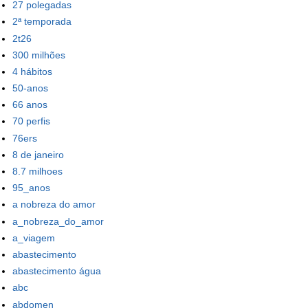
27 polegadas
2ª temporada
2t26
300 milhões
4 hábitos
50-anos
66 anos
70 perfis
76ers
8 de janeiro
8.7 milhoes
95_anos
a nobreza do amor
a_nobreza_do_amor
a_viagem
abastecimento
abastecimento água
abc
abdomen