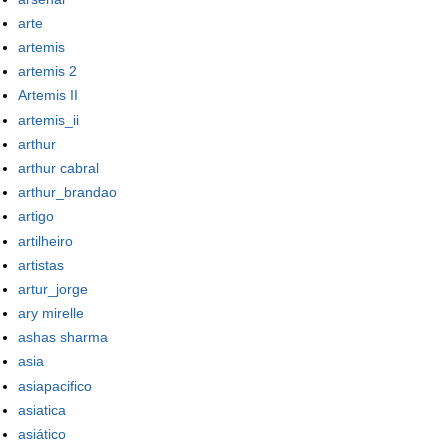
arte
artemis
artemis 2
Artemis II
artemis_ii
arthur
arthur cabral
arthur_brandao
artigo
artilheiro
artistas
artur_jorge
ary mirelle
ashas sharma
asia
asiapacifico
asiatica
asiático