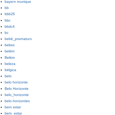
bayern munique
bb
bbb26
bbc
bbdc4
bc
bebê_prematuro
bebes
belém
Belém
beleza
bélgica
belo
belo horizonte
Belo Horizonte
belo_horizonte
belo-horizontes
bem estar
bem_estar