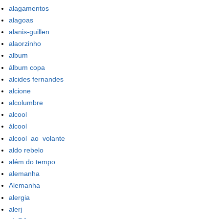
alagamentos
alagoas
alanis-guillen
alaorzinho
album
álbum copa
alcides fernandes
alcione
alcolumbre
alcool
álcool
alcool_ao_volante
aldo rebelo
além do tempo
alemanha
Alemanha
alergia
alerj