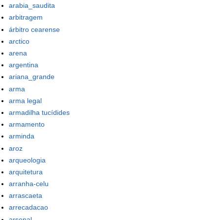
arabia_saudita
arbitragem
árbitro cearense
arctico
arena
argentina
ariana_grande
arma
arma legal
armadilha tucídides
armamento
arminda
aroz
arqueologia
arquitetura
arranha-celu
arrascaeta
arrecadacao
arsenal