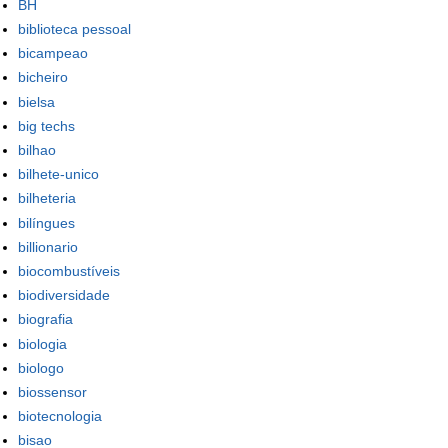
BH
biblioteca pessoal
bicampeao
bicheiro
bielsa
big techs
bilhao
bilhete-unico
bilheteria
bilíngues
billionario
biocombustíveis
biodiversidade
biografia
biologia
biologo
biossensor
biotecnologia
bisao