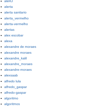
aleRJ
alerta
alerta sanitario
alerta_vermelho
alerta-vermelho
alertas
alex escobar
alexa
alexandre de moraes
alexandre moraes
alexandre_kalil
alexandre_moraes
alexandre-moraes
alexsaab
alfredo lula
alfredo_gaspar
alfredo-gaspar
algoritmo
algoritmos