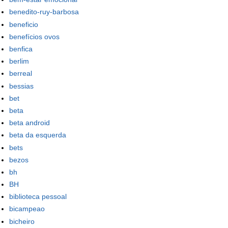
benedito-ruy-barbosa
beneficio
benefícios ovos
benfica
berlim
berreal
bessias
bet
beta
beta android
beta da esquerda
bets
bezos
bh
BH
biblioteca pessoal
bicampeao
bicheiro