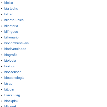
bielsa
big techs
bilhao
bilhete-unico
bilheteria
bilíngues
billionario
biocombustíveis
biodiversidade
biografia
biologia
biologo
biossensor
biotecnologia
bisao
bitcoin
Black Flag
blackpink
blizzard