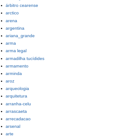
árbitro cearense
arctico
arena
argentina
ariana_grande
arma
arma legal
armadilha tucídides
armamento
arminda
aroz
arqueologia
arquitetura
arranha-celu
arrascaeta
arrecadacao
arsenal
arte