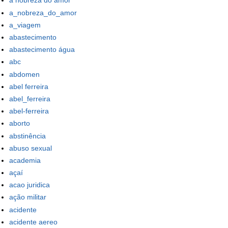
a nobreza do amor
a_nobreza_do_amor
a_viagem
abastecimento
abastecimento água
abc
abdomen
abel ferreira
abel_ferreira
abel-ferreira
aborto
abstinência
abuso sexual
academia
açaí
acao juridica
ação militar
acidente
acidente aereo