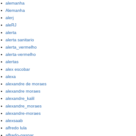
alemanha
Alemanha
alerj
aleRJ
alerta
alerta sanitario
alerta_vermelho
alerta-vermelho
alertas
alex escobar
alexa
alexandre de moraes
alexandre moraes
alexandre_kalil
alexandre_moraes
alexandre-moraes
alexsaab
alfredo lula
alfredo-gaspar