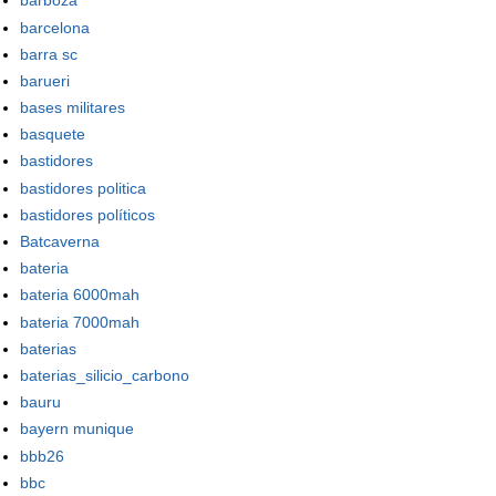
barboza
barcelona
barra sc
barueri
bases militares
basquete
bastidores
bastidores politica
bastidores políticos
Batcaverna
bateria
bateria 6000mah
bateria 7000mah
baterias
baterias_silicio_carbono
bauru
bayern munique
bbb26
bbc