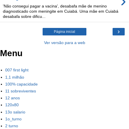
›
'Não consegui pagar a vacina', desabafa mãe de menino
diagnosticado com meningite em Cuiabá. Uma mãe em Cuiabá
desabafa sobre dificu...
›
Página inicial
Ver versão para a web
Menu
007 first light
1,1 milhão
100% capacidade
11 sobreviventes
12 anos
120x80
13o salario
1o_turno
2 turno