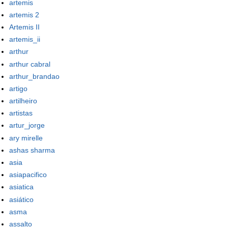
artemis
artemis 2
Artemis II
artemis_ii
arthur
arthur cabral
arthur_brandao
artigo
artilheiro
artistas
artur_jorge
ary mirelle
ashas sharma
asia
asiapacifico
asiatica
asiático
asma
assalto