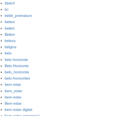
bbdc4
bc
bebê_prematuro
bebes
belém
Belém
beleza
bélgica
belo
belo horizonte
Belo Horizonte
belo_horizonte
belo-horizontes
bem estar
bem_estar
bem-estar
Bem-estar
bem-estar digital
bem-estar emocional