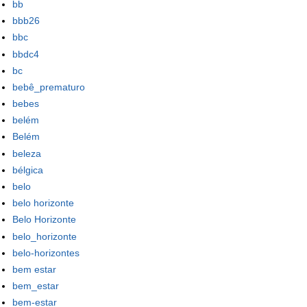
bb
bbb26
bbc
bbdc4
bc
bebê_prematuro
bebes
belém
Belém
beleza
bélgica
belo
belo horizonte
Belo Horizonte
belo_horizonte
belo-horizontes
bem estar
bem_estar
bem-estar