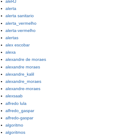
aleRJ
alerta
alerta sanitario
alerta_vermelho
alerta-vermelho
alertas
alex escobar
alexa
alexandre de moraes
alexandre moraes
alexandre_kalil
alexandre_moraes
alexandre-moraes
alexsaab
alfredo lula
alfredo_gaspar
alfredo-gaspar
algoritmo
algoritmos