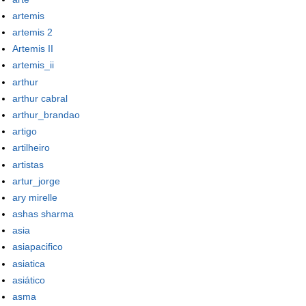
artemis
artemis 2
Artemis II
artemis_ii
arthur
arthur cabral
arthur_brandao
artigo
artilheiro
artistas
artur_jorge
ary mirelle
ashas sharma
asia
asiapacifico
asiatica
asiático
asma