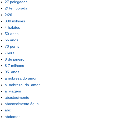
27 polegadas
2ª temporada
2t26
300 milhões
4 hábitos
50-anos
66 anos
70 perfis
76ers
8 de janeiro
8.7 milhoes
95_anos
a nobreza do amor
a_nobreza_do_amor
a_viagem
abastecimento
abastecimento água
abc
abdomen