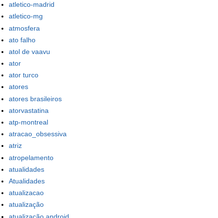
atletico-madrid
atletico-mg
atmosfera
ato falho
atol de vaavu
ator
ator turco
atores
atores brasileiros
atorvastatina
atp-montreal
atracao_obsessiva
atriz
atropelamento
atualidades
Atualidades
atualizacao
atualização
atualização android