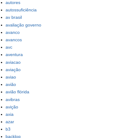
autores
autossuficiência
av brasil
avaliação governo
avanco
avancos
avc
aventura
aviacao
aviação
aviao
avião
avião flórida
avibras
avição
axia
azar
b3
backlog