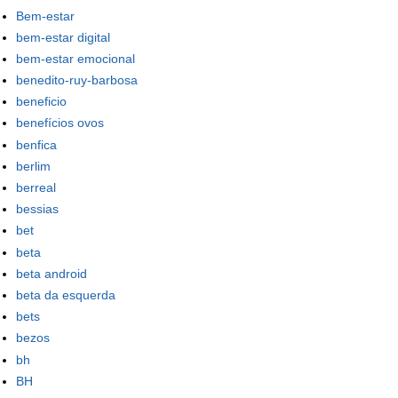
Bem-estar
bem-estar digital
bem-estar emocional
benedito-ruy-barbosa
beneficio
benefícios ovos
benfica
berlim
berreal
bessias
bet
beta
beta android
beta da esquerda
bets
bezos
bh
BH