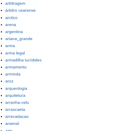
arbitragem
árbitro cearense
arctico
arena
argentina
ariana_grande
arma
arma legal
armadilha tucídides
armamento
arminda
aroz
arqueologia
arquitetura
arranha-celu
arrascaeta
arrecadacao
arsenal
arte