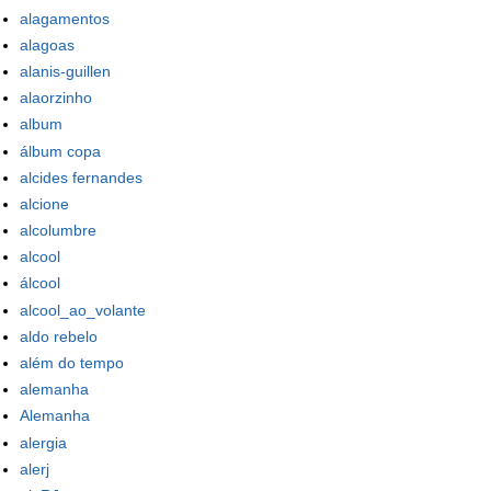
alagamentos
alagoas
alanis-guillen
alaorzinho
album
álbum copa
alcides fernandes
alcione
alcolumbre
alcool
álcool
alcool_ao_volante
aldo rebelo
além do tempo
alemanha
Alemanha
alergia
alerj