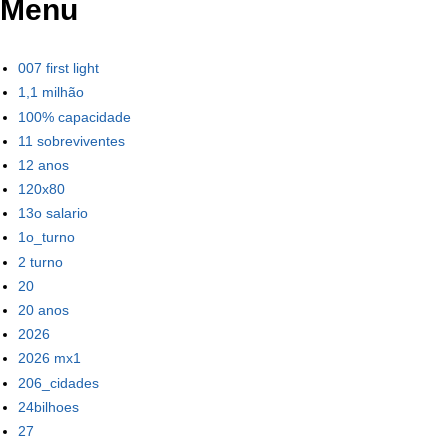
Menu
007 first light
1,1 milhão
100% capacidade
11 sobreviventes
12 anos
120x80
13o salario
1o_turno
2 turno
20
20 anos
2026
2026 mx1
206_cidades
24bilhoes
27