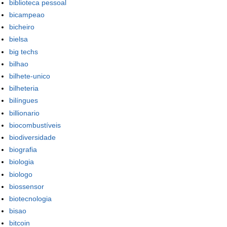
biblioteca pessoal
bicampeao
bicheiro
bielsa
big techs
bilhao
bilhete-unico
bilheteria
bilíngues
billionario
biocombustíveis
biodiversidade
biografia
biologia
biologo
biossensor
biotecnologia
bisao
bitcoin