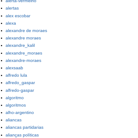
alerta-vermelho
alertas
alex escobar
alexa
alexandre de moraes
alexandre moraes
alexandre_kalil
alexandre_moraes
alexandre-moraes
alexsaab
alfredo lula
alfredo_gaspar
alfredo-gaspar
algoritmo
algoritmos
alho-argentino
aliancas
aliancas partidarias
alianças políticas