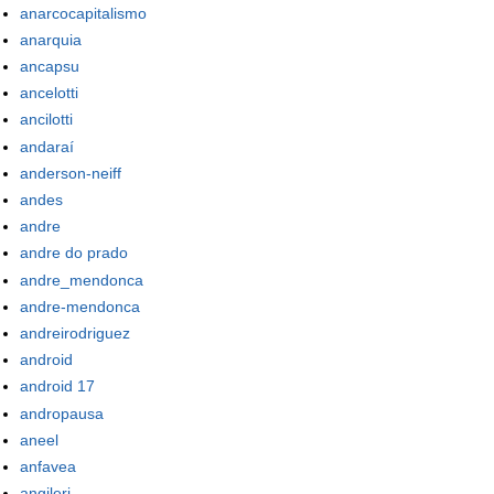
anarcocapitalismo
anarquia
ancapsu
ancelotti
ancilotti
andaraí
anderson-neiff
andes
andre
andre do prado
andre_mendonca
andre-mendonca
andreirodriguez
android
android 17
andropausa
aneel
anfavea
angileri