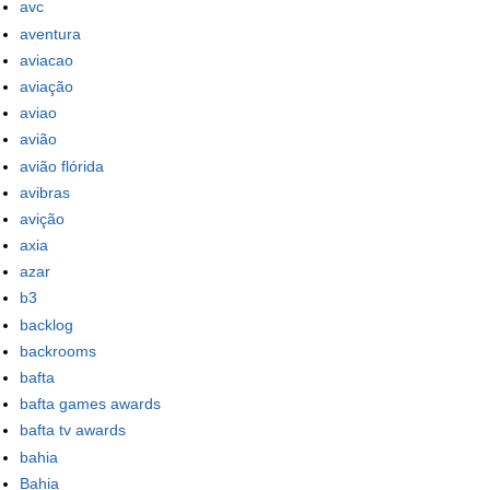
avc
aventura
aviacao
aviação
aviao
avião
avião flórida
avibras
avição
axia
azar
b3
backlog
backrooms
bafta
bafta games awards
bafta tv awards
bahia
Bahia