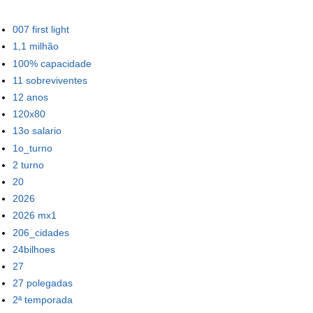
007 first light
1,1 milhão
100% capacidade
11 sobreviventes
12 anos
120x80
13o salario
1o_turno
2 turno
20
2026
2026 mx1
206_cidades
24bilhoes
27
27 polegadas
2ª temporada