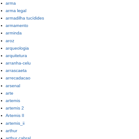
arma
arma legal
armadilha tucídides
armamento
arminda
aroz
arqueologia
arquitetura
arranha-celu
arrascaeta
arrecadacao
arsenal
arte
artemis
artemis 2
Artemis II
artemis_ii
arthur
arthur cabral