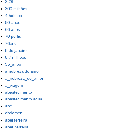
2t26
300 milhões
4 hábitos
50-anos
66 anos
70 perfis
76ers
8 de janeiro
8.7 milhoes
95_anos
a nobreza do amor
a_nobreza_do_amor
a_viagem
abastecimento
abastecimento água
abc
abdomen
abel ferreira
abel_ferreira