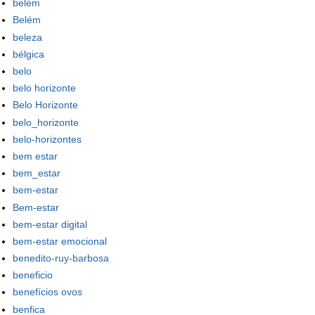
belém
Belém
beleza
bélgica
belo
belo horizonte
Belo Horizonte
belo_horizonte
belo-horizontes
bem estar
bem_estar
bem-estar
Bem-estar
bem-estar digital
bem-estar emocional
benedito-ruy-barbosa
beneficio
benefícios ovos
benfica