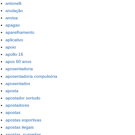
antonelli
anulação
anvisa
apagao
aparelhamento
aplicativo
apoio
apollo-16
apos 60 anos
aposentadoria
aposentadoria compulsória
aposentados
aposta
apostador sortudo
apostadores
apostas
apostas esportivas
apostas ilegais
apostas_suspeitas