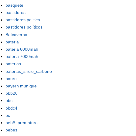
basquete
bastidores
bastidores politica
bastidores políticos
Batcaverna
bateria
bateria 6000mah
bateria 7000mah
baterias
baterias_silicio_carbono
bauru
bayern munique
bbb26
bbc
bbdc4
bc
bebê_prematuro
bebes