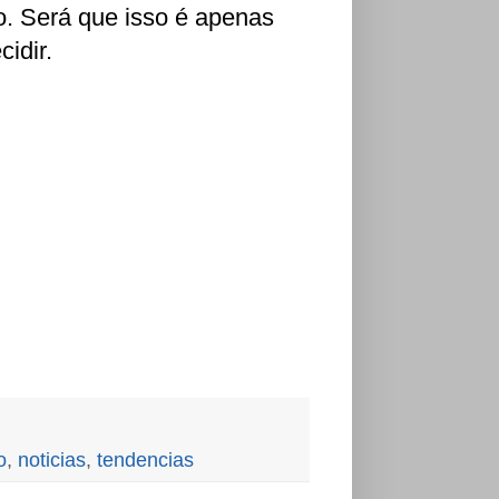
o. Será que isso é apenas
idir.
o
,
noticias
,
tendencias