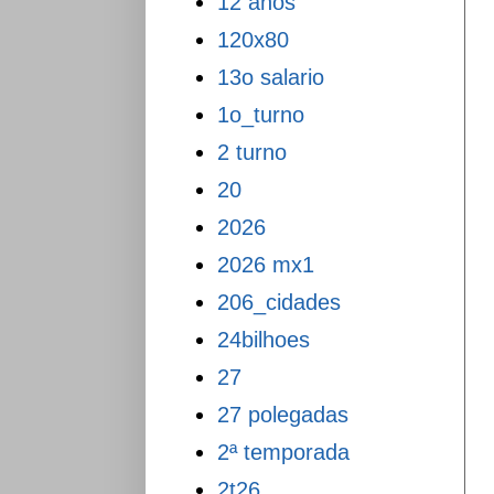
12 anos
120x80
13o salario
1o_turno
2 turno
20
2026
2026 mx1
206_cidades
24bilhoes
27
27 polegadas
2ª temporada
2t26