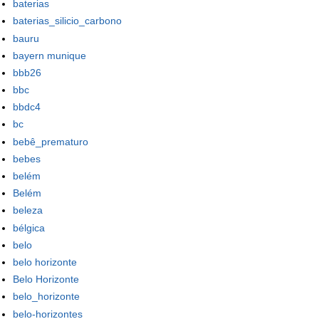
baterias
baterias_silicio_carbono
bauru
bayern munique
bbb26
bbc
bbdc4
bc
bebê_prematuro
bebes
belém
Belém
beleza
bélgica
belo
belo horizonte
Belo Horizonte
belo_horizonte
belo-horizontes