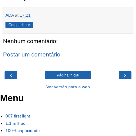
ADA
at
17:21
Compartilhar
Nenhum comentário:
Postar um comentário
‹
›
Página inicial
Ver versão para a web
Menu
007 first light
1,1 milhão
100% capacidade