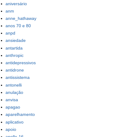
aniversário
anm
anne_hathaway
anos 70 e 80
anpd
ansiedade
antartida
anthropic
antidepressivos
antidrone
antissistema
antonelli
anulação
anvisa
apagao
aparelhamento
aplicativo
apoio
apollo-16