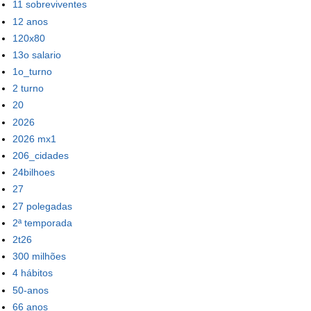
11 sobreviventes
12 anos
120x80
13o salario
1o_turno
2 turno
20
2026
2026 mx1
206_cidades
24bilhoes
27
27 polegadas
2ª temporada
2t26
300 milhões
4 hábitos
50-anos
66 anos