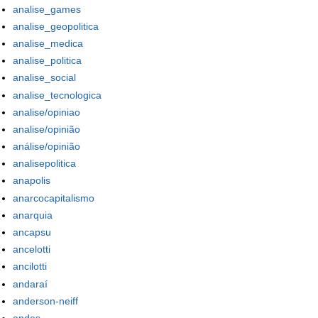
analise_games
analise_geopolitica
analise_medica
analise_politica
analise_social
analise_tecnologica
analise/opiniao
analise/opinião
análise/opinião
analisepolitica
anapolis
anarcocapitalismo
anarquia
ancapsu
ancelotti
ancilotti
andaraí
anderson-neiff
andes