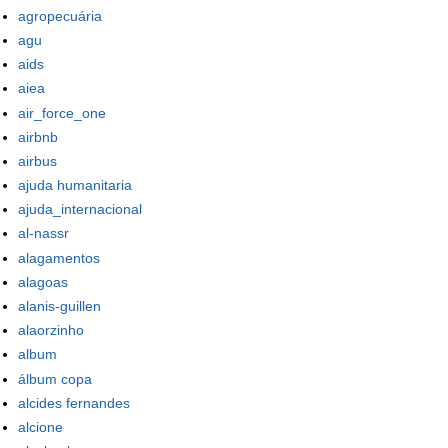
agropecuária
agu
aids
aiea
air_force_one
airbnb
airbus
ajuda humanitaria
ajuda_internacional
al-nassr
alagamentos
alagoas
alanis-guillen
alaorzinho
album
álbum copa
alcides fernandes
alcione