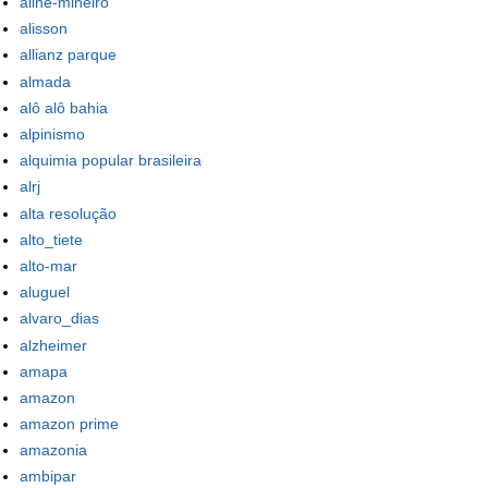
aline-mineiro
alisson
allianz parque
almada
alô alô bahia
alpinismo
alquimia popular brasileira
alrj
alta resolução
alto_tiete
alto-mar
aluguel
alvaro_dias
alzheimer
amapa
amazon
amazon prime
amazonia
ambipar