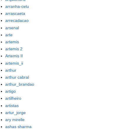
arranha-celu
arrascaeta
arrecadacao
arsenal
arte
artemis
artemis 2
Artemis II
artemis_ii
arthur
arthur cabral
arthur_brandao
artigo
artilheiro
artistas
artur_jorge
ary mirelle
ashas sharma