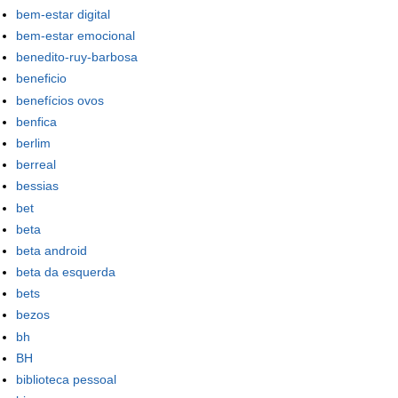
bem-estar digital
bem-estar emocional
benedito-ruy-barbosa
beneficio
benefícios ovos
benfica
berlim
berreal
bessias
bet
beta
beta android
beta da esquerda
bets
bezos
bh
BH
biblioteca pessoal