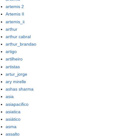
artemis 2
Artemis II
artemis_ii
arthur
arthur cabral
arthur_brandao
artigo
artilheiro
artistas
artur_jorge
ary mirelle
ashas sharma
asia
asiapacifico
asiatica
asiático
asma
assalto