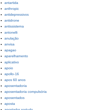
antartida
anthropic
antidepressivos
antidrone
antissistema
antonelli
anulação
anvisa
apagao
aparelhamento
aplicativo
apoio
apollo-16
apos 60 anos
aposentadoria
aposentadoria compulsória
aposentados
aposta
apostador sortudo