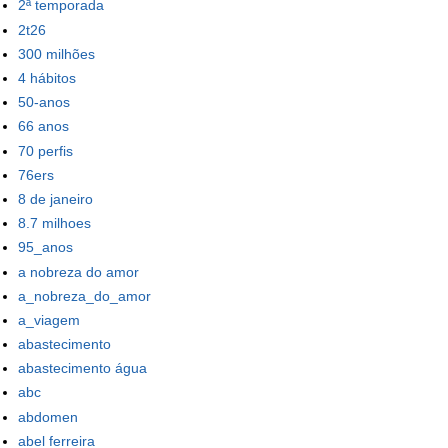
2ª temporada
2t26
300 milhões
4 hábitos
50-anos
66 anos
70 perfis
76ers
8 de janeiro
8.7 milhoes
95_anos
a nobreza do amor
a_nobreza_do_amor
a_viagem
abastecimento
abastecimento água
abc
abdomen
abel ferreira