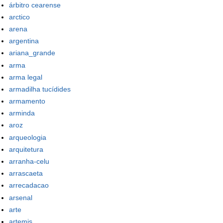
árbitro cearense
arctico
arena
argentina
ariana_grande
arma
arma legal
armadilha tucídides
armamento
arminda
aroz
arqueologia
arquitetura
arranha-celu
arrascaeta
arrecadacao
arsenal
arte
artemis