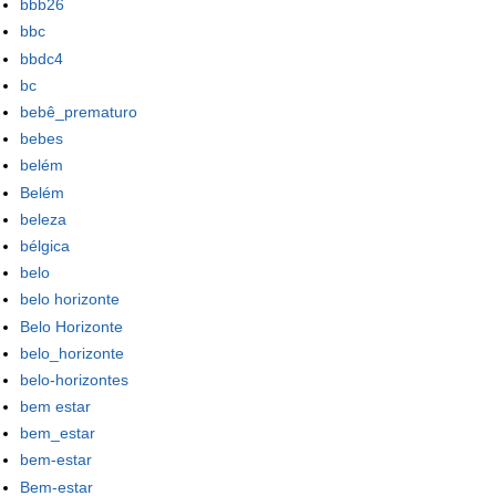
bbb26
bbc
bbdc4
bc
bebê_prematuro
bebes
belém
Belém
beleza
bélgica
belo
belo horizonte
Belo Horizonte
belo_horizonte
belo-horizontes
bem estar
bem_estar
bem-estar
Bem-estar