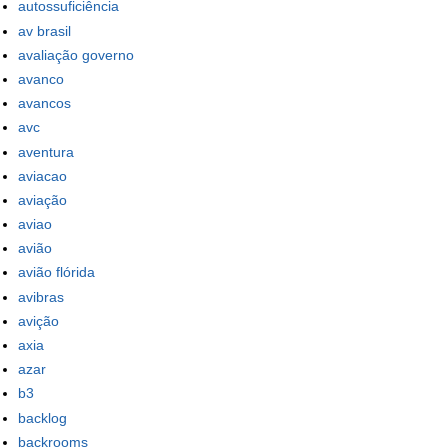
autossuficiência
av brasil
avaliação governo
avanco
avancos
avc
aventura
aviacao
aviação
aviao
avião
avião flórida
avibras
avição
axia
azar
b3
backlog
backrooms