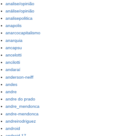
analise/opinião
análise/opinião
analisepolitica
anapolis
anarcocapitalismo
anarquia
ancapsu
ancelotti
ancilotti
andaraí
anderson-neiff
andes
andre
andre do prado
andre_mendonca
andre-mendonca
andreirodriguez
android
android 17