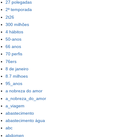
27 polegadas
2ª temporada
2t26
300 milhões
4 hábitos
50-anos
66 anos
70 perfis
76ers
8 de janeiro
8.7 milhoes
95_anos
a nobreza do amor
a_nobreza_do_amor
a_viagem
abastecimento
abastecimento água
abc
abdomen