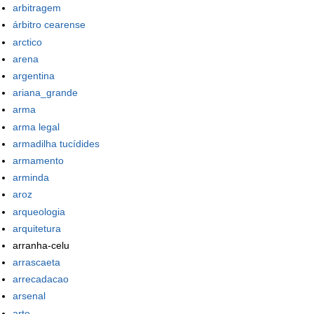
arbitragem
árbitro cearense
arctico
arena
argentina
ariana_grande
arma
arma legal
armadilha tucídides
armamento
arminda
aroz
arqueologia
arquitetura
arranha-celu
arrascaeta
arrecadacao
arsenal
arte