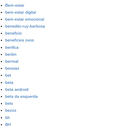
Bem-estar
bem-estar digital
bem-estar emocional
benedito-ruy-barbosa
beneficio
benefícios ovos
benfica
berlim
berreal
bessias
bet
beta
beta android
beta da esquerda
bets
bezos
bh
BH