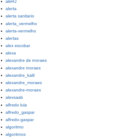
aleRJ
alerta
alerta sanitario
alerta_vermelho
alerta-vermelho
alertas
alex escobar
alexa
alexandre de moraes
alexandre moraes
alexandre_kalil
alexandre_moraes
alexandre-moraes
alexsaab
alfredo lula
alfredo_gaspar
alfredo-gaspar
algoritmo
algoritmos