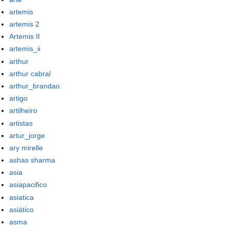
artemis
artemis 2
Artemis II
artemis_ii
arthur
arthur cabral
arthur_brandao
artigo
artilheiro
artistas
artur_jorge
ary mirelle
ashas sharma
asia
asiapacifico
asiatica
asiático
asma