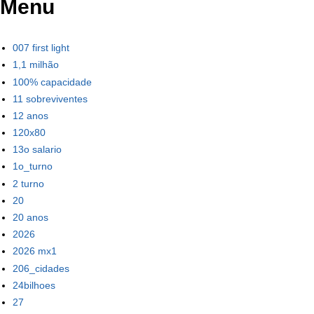
Menu
007 first light
1,1 milhão
100% capacidade
11 sobreviventes
12 anos
120x80
13o salario
1o_turno
2 turno
20
20 anos
2026
2026 mx1
206_cidades
24bilhoes
27