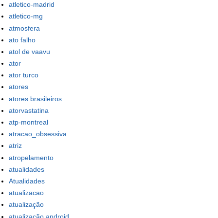
atletico-madrid
atletico-mg
atmosfera
ato falho
atol de vaavu
ator
ator turco
atores
atores brasileiros
atorvastatina
atp-montreal
atracao_obsessiva
atriz
atropelamento
atualidades
Atualidades
atualizacao
atualização
atualização android