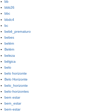
bb
bbb26
bbc
bbdc4
bc
bebê_prematuro
bebes
belém
Belém
beleza
bélgica
belo
belo horizonte
Belo Horizonte
belo_horizonte
belo-horizontes
bem estar
bem_estar
bem-estar