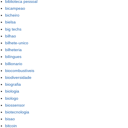
biblioteca pessoal
bicampeao
bicheiro
bielsa
big techs
bilhao
bilhete-unico
bilheteria
bilíngues
billionario
biocombustíveis
biodiversidade
biografia
biologia
biologo
biossensor
biotecnologia
bisao
bitcoin