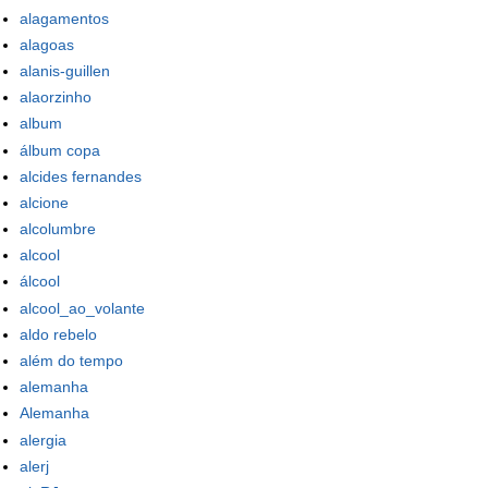
alagamentos
alagoas
alanis-guillen
alaorzinho
album
álbum copa
alcides fernandes
alcione
alcolumbre
alcool
álcool
alcool_ao_volante
aldo rebelo
além do tempo
alemanha
Alemanha
alergia
alerj