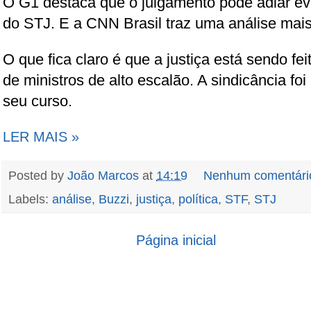
O G1 destaca que o julgamento pode adiar eve
do STJ. E a CNN Brasil traz uma análise mais
O que fica claro é que a justiça está sendo f
de ministros de alto escalão. A sindicância foi
seu curso.
LER MAIS »
Posted by
João Marcos
at
14:19
Nenhum comentári
Labels:
análise
,
Buzzi
,
justiça
,
política
,
STF
,
STJ
Página inicial