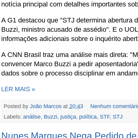
notícia principal com detalhes importantes so
A G1 destacou que "STJ determina abertura de
Buzzi, ministro acusado de assédio". E o UO
informações adicionais sobre o inquérito abe
A CNN Brasil traz uma análise mais direta: "M
convencer Marco Buzzi a pedir aposentadori
dados sobre o processo disciplinar em andam
LER MAIS »
Posted by
João Marcos
at
20:43
Nenhum comentári
Labels:
análise
,
Buzzi
,
justiça
,
política
,
STF
,
STJ
Nunes Marques Nega Pedido de 