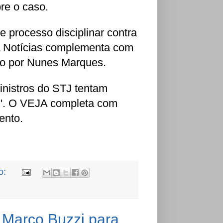
bre o caso.
 processo disciplinar contra
L Notícias complementa com
rto por Nunes Marques.
inistros do STJ tentam
a". O VEJA completa com
ento.
o:
Marco Buzzi para