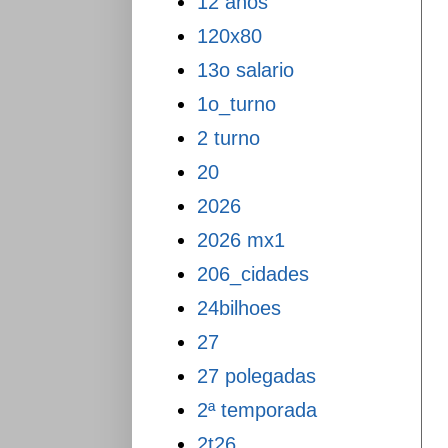
12 anos
120x80
13o salario
1o_turno
2 turno
20
2026
2026 mx1
206_cidades
24bilhoes
27
27 polegadas
2ª temporada
2t26