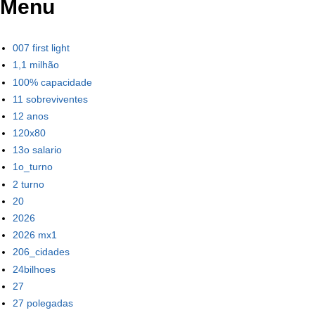
Menu
007 first light
1,1 milhão
100% capacidade
11 sobreviventes
12 anos
120x80
13o salario
1o_turno
2 turno
20
2026
2026 mx1
206_cidades
24bilhoes
27
27 polegadas