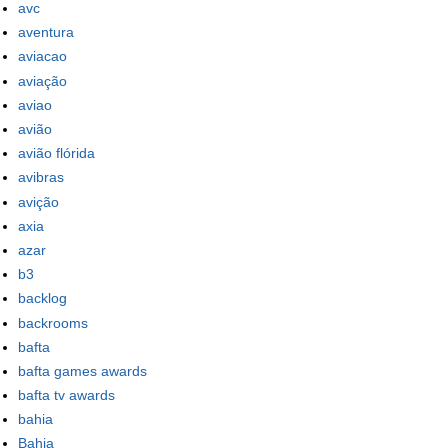
avc
aventura
aviacao
aviação
aviao
avião
avião flórida
avibras
avição
axia
azar
b3
backlog
backrooms
bafta
bafta games awards
bafta tv awards
bahia
Bahia