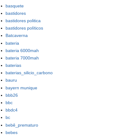
basquete
bastidores
bastidores politica
bastidores políticos
Batcaverna
bateria
bateria 6000mah
bateria 7000mah
baterias
baterias_silicio_carbono
bauru
bayern munique
bbb26
bbc
bbdc4
bc
bebê_prematuro
bebes