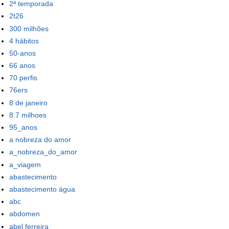
2ª temporada
2t26
300 milhões
4 hábitos
50-anos
66 anos
70 perfis
76ers
8 de janeiro
8.7 milhoes
95_anos
a nobreza do amor
a_nobreza_do_amor
a_viagem
abastecimento
abastecimento água
abc
abdomen
abel ferreira