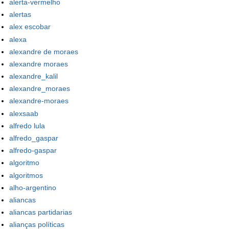
alerta-vermelho
alertas
alex escobar
alexa
alexandre de moraes
alexandre moraes
alexandre_kalil
alexandre_moraes
alexandre-moraes
alexsaab
alfredo lula
alfredo_gaspar
alfredo-gaspar
algoritmo
algoritmos
alho-argentino
aliancas
aliancas partidarias
alianças políticas