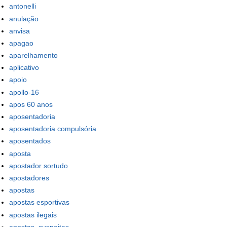
antonelli
anulação
anvisa
apagao
aparelhamento
aplicativo
apoio
apollo-16
apos 60 anos
aposentadoria
aposentadoria compulsória
aposentados
aposta
apostador sortudo
apostadores
apostas
apostas esportivas
apostas ilegais
apostas_suspeitas