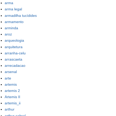
arma
arma legal
armadilha tucídides
armamento
arminda
aroz
arqueologia
arquitetura
arranha-celu
arrascaeta
arrecadacao
arsenal
arte
artemis
artemis 2
Artemis II
artemis_ii
arthur
arthur cabral