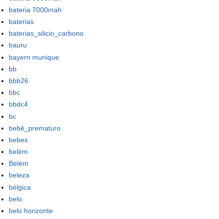
bateria 7000mah
baterias
baterias_silicio_carbono
bauru
bayern munique
bb
bbb26
bbc
bbdc4
bc
bebê_prematuro
bebes
belém
Belém
beleza
bélgica
belo
belo horizonte