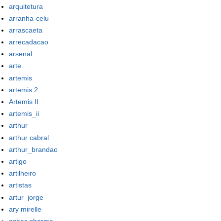
arquitetura
arranha-celu
arrascaeta
arrecadacao
arsenal
arte
artemis
artemis 2
Artemis II
artemis_ii
arthur
arthur cabral
arthur_brandao
artigo
artilheiro
artistas
artur_jorge
ary mirelle
ashas sharma