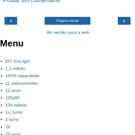
Postar um comentário
‹
›
Página inicial
Ver versão para a web
Menu
007 first light
1,1 milhão
100% capacidade
11 sobreviventes
12 anos
120x80
13o salario
1o_turno
2 turno
20
20 anos