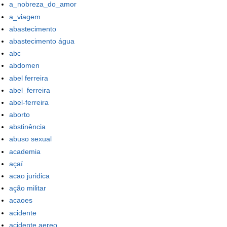
a_nobreza_do_amor
a_viagem
abastecimento
abastecimento água
abc
abdomen
abel ferreira
abel_ferreira
abel-ferreira
aborto
abstinência
abuso sexual
academia
açaí
acao juridica
ação militar
acaoes
acidente
acidente aereo