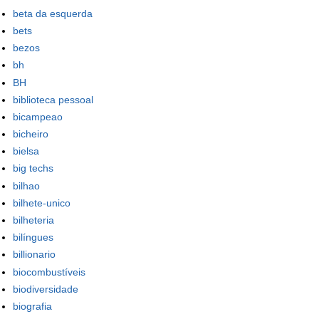
beta da esquerda
bets
bezos
bh
BH
biblioteca pessoal
bicampeao
bicheiro
bielsa
big techs
bilhao
bilhete-unico
bilheteria
bilíngues
billionario
biocombustíveis
biodiversidade
biografia