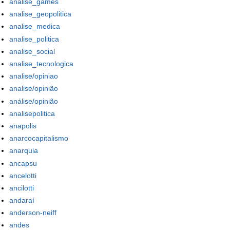
analise_games
analise_geopolitica
analise_medica
analise_politica
analise_social
analise_tecnologica
analise/opiniao
analise/opinião
análise/opinião
analisepolitica
anapolis
anarcocapitalismo
anarquia
ancapsu
ancelotti
ancilotti
andaraí
anderson-neiff
andes