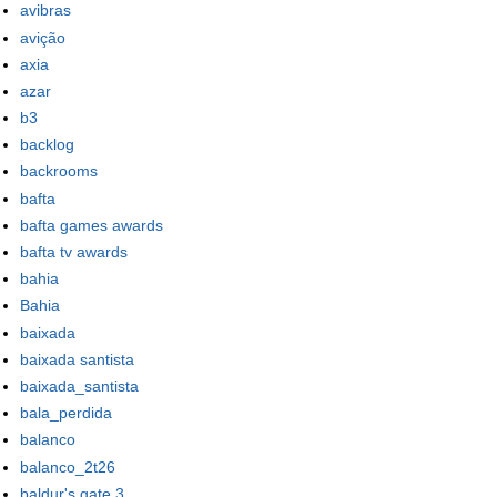
avibras
avição
axia
azar
b3
backlog
backrooms
bafta
bafta games awards
bafta tv awards
bahia
Bahia
baixada
baixada santista
baixada_santista
bala_perdida
balanco
balanco_2t26
baldur's gate 3