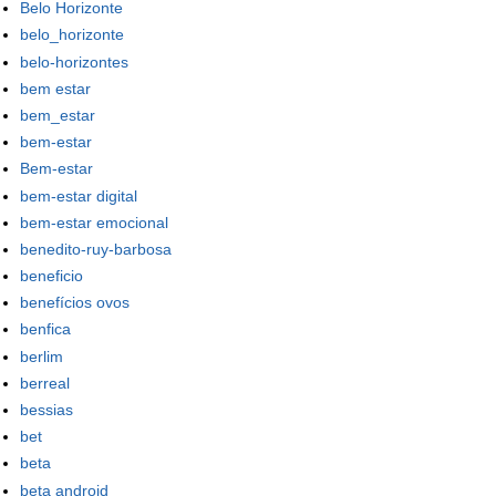
Belo Horizonte
belo_horizonte
belo-horizontes
bem estar
bem_estar
bem-estar
Bem-estar
bem-estar digital
bem-estar emocional
benedito-ruy-barbosa
beneficio
benefícios ovos
benfica
berlim
berreal
bessias
bet
beta
beta android