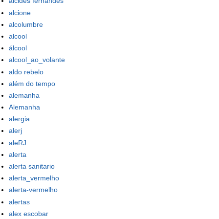
alcides fernandes
alcione
alcolumbre
alcool
álcool
alcool_ao_volante
aldo rebelo
além do tempo
alemanha
Alemanha
alergia
alerj
aleRJ
alerta
alerta sanitario
alerta_vermelho
alerta-vermelho
alertas
alex escobar