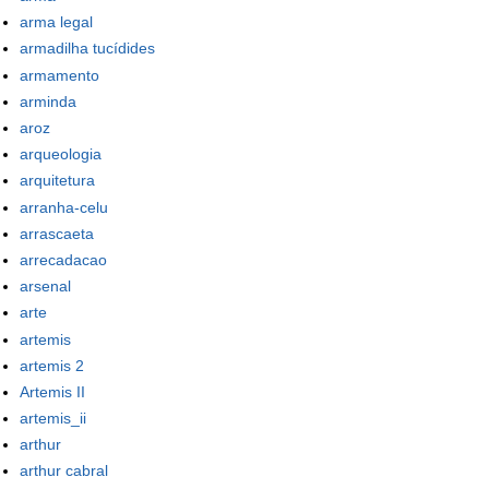
arma legal
armadilha tucídides
armamento
arminda
aroz
arqueologia
arquitetura
arranha-celu
arrascaeta
arrecadacao
arsenal
arte
artemis
artemis 2
Artemis II
artemis_ii
arthur
arthur cabral