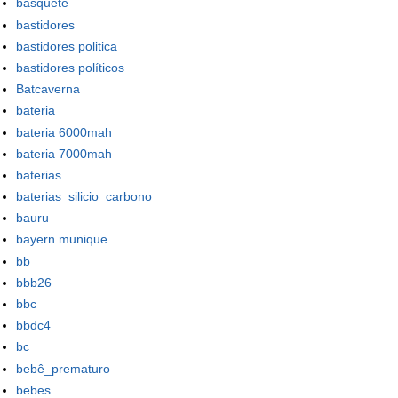
basquete
bastidores
bastidores politica
bastidores políticos
Batcaverna
bateria
bateria 6000mah
bateria 7000mah
baterias
baterias_silicio_carbono
bauru
bayern munique
bb
bbb26
bbc
bbdc4
bc
bebê_prematuro
bebes