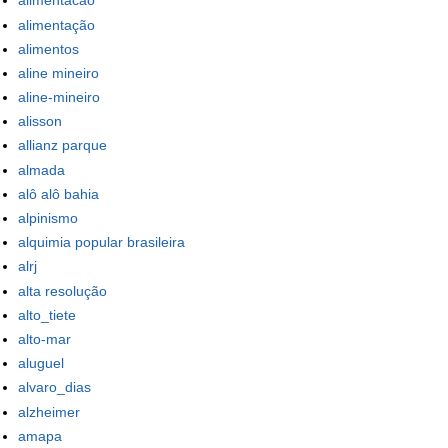
alimentacao
alimentação
alimentos
aline mineiro
aline-mineiro
alisson
allianz parque
almada
alô alô bahia
alpinismo
alquimia popular brasileira
alrj
alta resolução
alto_tiete
alto-mar
aluguel
alvaro_dias
alzheimer
amapa