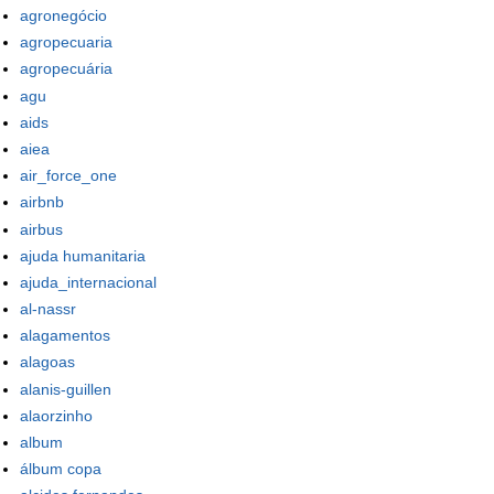
agronegócio
agropecuaria
agropecuária
agu
aids
aiea
air_force_one
airbnb
airbus
ajuda humanitaria
ajuda_internacional
al-nassr
alagamentos
alagoas
alanis-guillen
alaorzinho
album
álbum copa