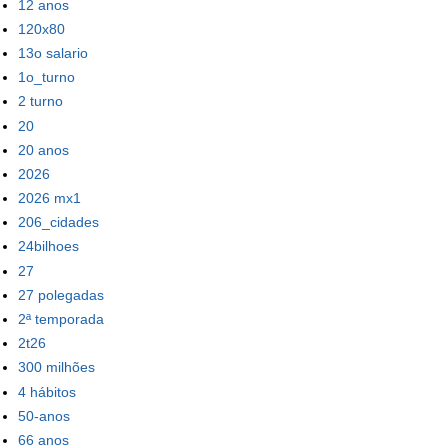
12 anos
120x80
13o salario
1o_turno
2 turno
20
20 anos
2026
2026 mx1
206_cidades
24bilhoes
27
27 polegadas
2ª temporada
2t26
300 milhões
4 hábitos
50-anos
66 anos