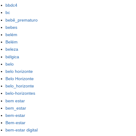
bbdc4
bc
bebê_prematuro
bebes
belém
Belém
beleza
bélgica
belo
belo horizonte
Belo Horizonte
belo_horizonte
belo-horizontes
bem estar
bem_estar
bem-estar
Bem-estar
bem-estar digital