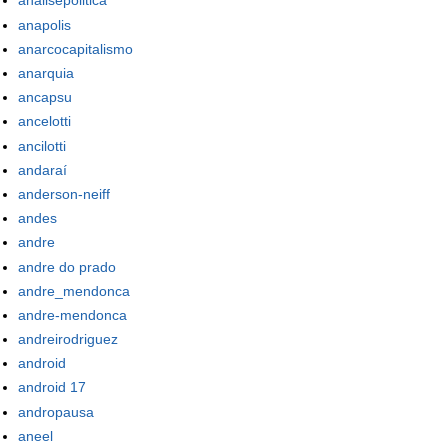
analisepolitica
anapolis
anarcocapitalismo
anarquia
ancapsu
ancelotti
ancilotti
andaraí
anderson-neiff
andes
andre
andre do prado
andre_mendonca
andre-mendonca
andreirodriguez
android
android 17
andropausa
aneel