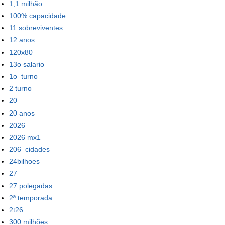
1,1 milhão
100% capacidade
11 sobreviventes
12 anos
120x80
13o salario
1o_turno
2 turno
20
20 anos
2026
2026 mx1
206_cidades
24bilhoes
27
27 polegadas
2ª temporada
2t26
300 milhões