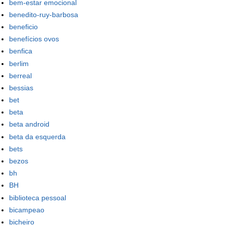
bem-estar emocional
benedito-ruy-barbosa
beneficio
benefícios ovos
benfica
berlim
berreal
bessias
bet
beta
beta android
beta da esquerda
bets
bezos
bh
BH
biblioteca pessoal
bicampeao
bicheiro