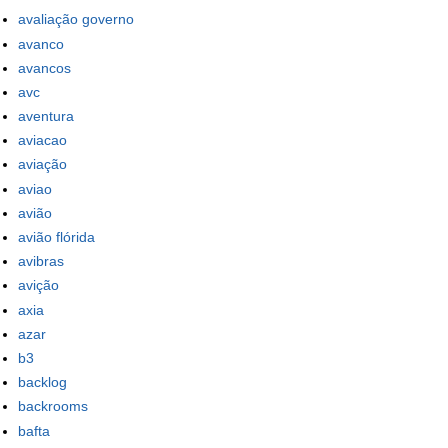
avaliação governo
avanco
avancos
avc
aventura
aviacao
aviação
aviao
avião
avião flórida
avibras
avição
axia
azar
b3
backlog
backrooms
bafta