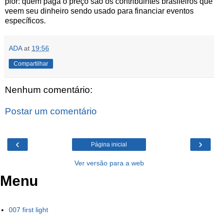
pior: quem paga o preço são os contribuintes brasileiros que
veem seu dinheiro sendo usado para financiar eventos
específicos.
ADA
at
19:56
Compartilhar
Nenhum comentário:
Postar um comentário
‹
›
Página inicial
Ver versão para a web
Menu
007 first light