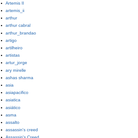
Artemis II
artemis_ii
arthur
arthur cabral
arthur_brandao
artigo
artilheiro
artistas
artur_jorge
ary mirelle
ashas sharma
asia
asiapacifico
asiatica
asiático
asma
assalto
assassin's creed
Assassin's Creed