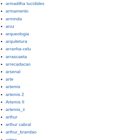
armadilha tucídides
armamento
arminda
aroz
arqueologia
arquitetura
arranha-celu
arrascaeta
arrecadacao
arsenal
arte
artemis
artemis 2
Artemis II
artemis_ii
arthur
arthur cabral
arthur_brandao
artigo