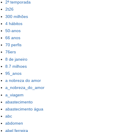
2ª temporada
2t26
300 milhões
4 hábitos
50-anos
66 anos
70 perfis
76ers
8 de janeiro
8.7 milhoes
95_anos
a nobreza do amor
a_nobreza_do_amor
a_viagem
abastecimento
abastecimento água
abc
abdomen
abel ferreira