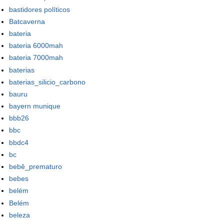
bastidores políticos
Batcaverna
bateria
bateria 6000mah
bateria 7000mah
baterias
baterias_silicio_carbono
bauru
bayern munique
bbb26
bbc
bbdc4
bc
bebê_prematuro
bebes
belém
Belém
beleza