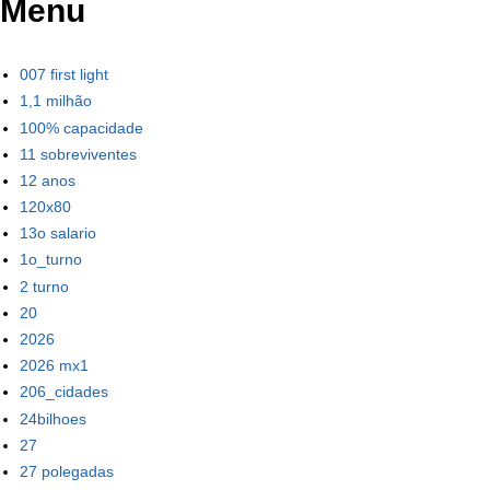
Menu
007 first light
1,1 milhão
100% capacidade
11 sobreviventes
12 anos
120x80
13o salario
1o_turno
2 turno
20
2026
2026 mx1
206_cidades
24bilhoes
27
27 polegadas