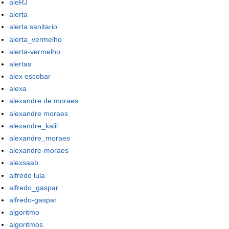
aleRJ
alerta
alerta sanitario
alerta_vermelho
alerta-vermelho
alertas
alex escobar
alexa
alexandre de moraes
alexandre moraes
alexandre_kalil
alexandre_moraes
alexandre-moraes
alexsaab
alfredo lula
alfredo_gaspar
alfredo-gaspar
algoritmo
algoritmos