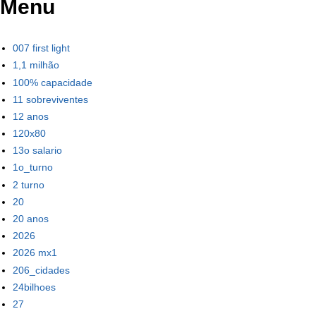
Menu
007 first light
1,1 milhão
100% capacidade
11 sobreviventes
12 anos
120x80
13o salario
1o_turno
2 turno
20
20 anos
2026
2026 mx1
206_cidades
24bilhoes
27