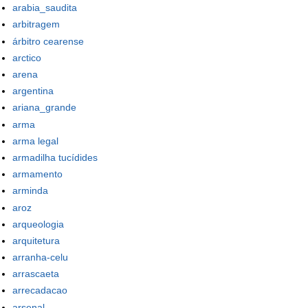
arabia_saudita
arbitragem
árbitro cearense
arctico
arena
argentina
ariana_grande
arma
arma legal
armadilha tucídides
armamento
arminda
aroz
arqueologia
arquitetura
arranha-celu
arrascaeta
arrecadacao
arsenal