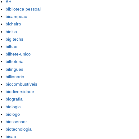
BH
biblioteca pessoal
bicampeao
bicheiro
bielsa
big techs
bilhao
bilhete-unico
bilheteria
bilíngues
billionario
biocombustíveis
biodiversidade
biografia
biologia
biologo
biossensor
biotecnologia
bisao