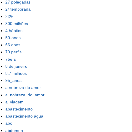
27 polegadas
2ª temporada
2t26
300 milhões
4 hábitos
50-anos
66 anos
70 perfis
76ers
8 de janeiro
8.7 milhoes
95_anos
a nobreza do amor
a_nobreza_do_amor
a_viagem
abastecimento
abastecimento água
abc
abdomen