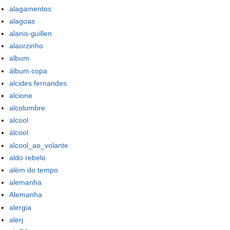
alagamentos
alagoas
alanis-guillen
alaorzinho
album
álbum copa
alcides fernandes
alcione
alcolumbre
alcool
álcool
alcool_ao_volante
aldo rebelo
além do tempo
alemanha
Alemanha
alergia
alerj