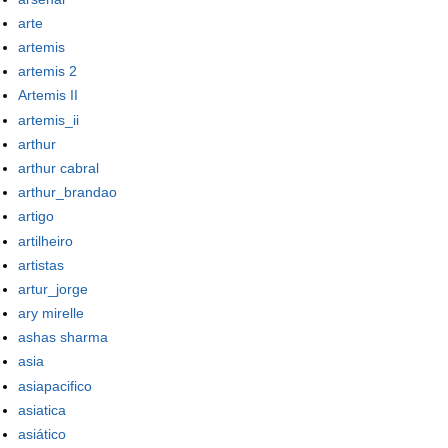
arte
artemis
artemis 2
Artemis II
artemis_ii
arthur
arthur cabral
arthur_brandao
artigo
artilheiro
artistas
artur_jorge
ary mirelle
ashas sharma
asia
asiapacifico
asiatica
asiático