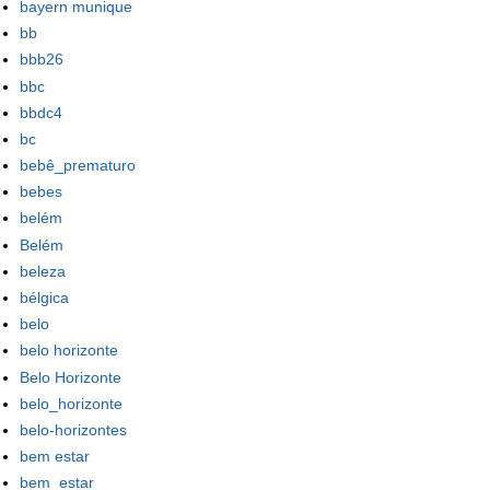
bayern munique
bb
bbb26
bbc
bbdc4
bc
bebê_prematuro
bebes
belém
Belém
beleza
bélgica
belo
belo horizonte
Belo Horizonte
belo_horizonte
belo-horizontes
bem estar
bem_estar