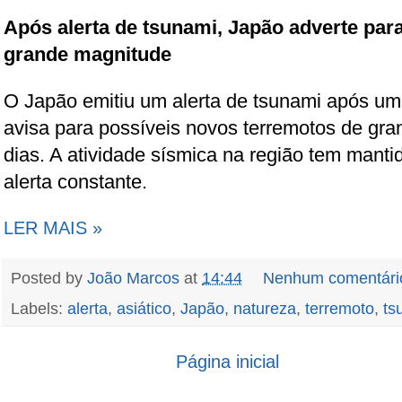
Após alerta de tsunami, Japão adverte par
grande magnitude
O Japão emitiu um alerta de tsunami após um
avisa para possíveis novos terremotos de gr
dias. A atividade sísmica na região tem mant
alerta constante.
LER MAIS »
Posted by
João Marcos
at
14:44
Nenhum comentári
Labels:
alerta
,
asiático
,
Japão
,
natureza
,
terremoto
,
ts
Página inicial