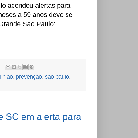
o acendeu alertas para
 meses a 59 anos deve se
 Grande São Paulo:
pinião
,
prevenção
,
são paulo
,
de SC em alerta para