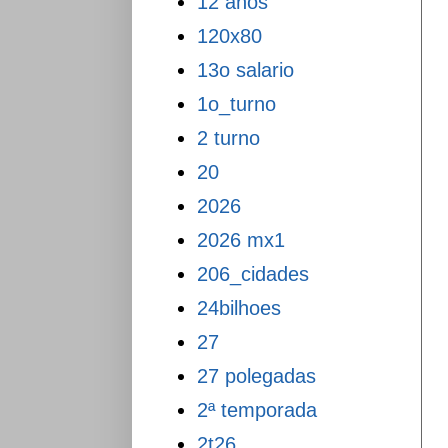
12 anos
120x80
13o salario
1o_turno
2 turno
20
2026
2026 mx1
206_cidades
24bilhoes
27
27 polegadas
2ª temporada
2t26