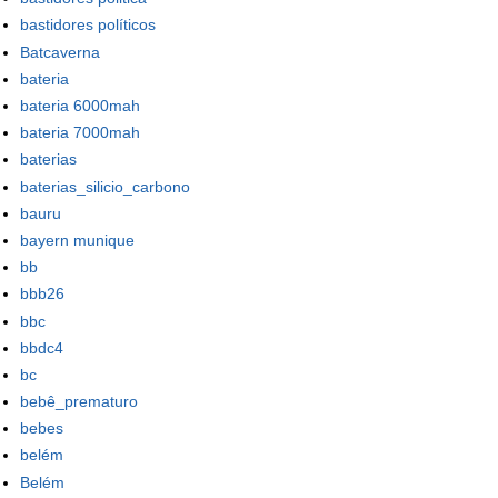
bastidores políticos
Batcaverna
bateria
bateria 6000mah
bateria 7000mah
baterias
baterias_silicio_carbono
bauru
bayern munique
bb
bbb26
bbc
bbdc4
bc
bebê_prematuro
bebes
belém
Belém