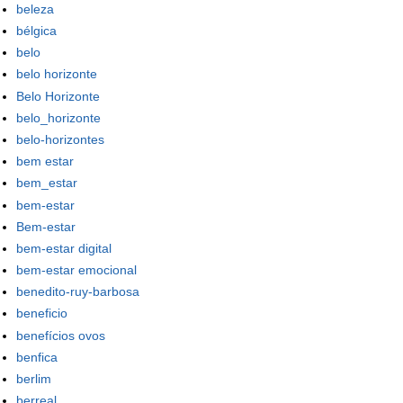
beleza
bélgica
belo
belo horizonte
Belo Horizonte
belo_horizonte
belo-horizontes
bem estar
bem_estar
bem-estar
Bem-estar
bem-estar digital
bem-estar emocional
benedito-ruy-barbosa
beneficio
benefícios ovos
benfica
berlim
berreal