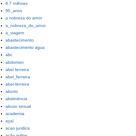
8.7 milhoes
95_anos
a nobreza do amor
a_nobreza_do_amor
a_viagem
abastecimento
abastecimento água
abc
abdomen
abel ferreira
abel_ferreira
abel-ferreira
aborto
abstinência
abuso sexual
academia
açaí
acao juridica
ação militar