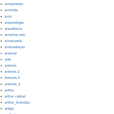
armamento
arminda
aroz
arqueologia
arquitetura
arranha-celu
arrascaeta
arrecadacao
arsenal
arte
artemis
artemis 2
Artemis II
artemis_ii
arthur
arthur cabral
arthur_brandao
artigo