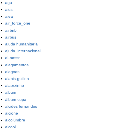
agu
aids
aiea
air_force_one
airbnb
airbus
ajuda humanitaria
ajuda_internacional
al-nassr
alagamentos
alagoas
alanis-guillen
alaorzinho
album
álbum copa
alcides fernandes
alcione
alcolumbre
alcool