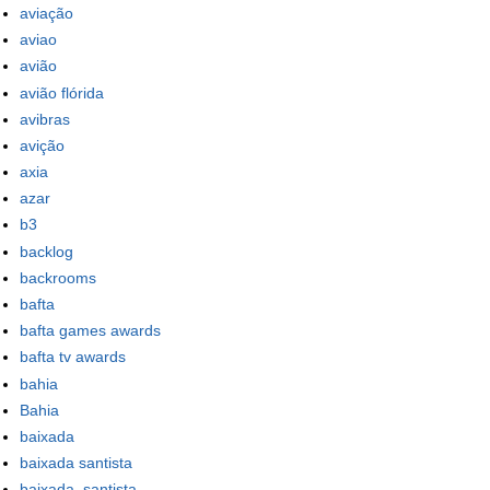
aviação
aviao
avião
avião flórida
avibras
avição
axia
azar
b3
backlog
backrooms
bafta
bafta games awards
bafta tv awards
bahia
Bahia
baixada
baixada santista
baixada_santista