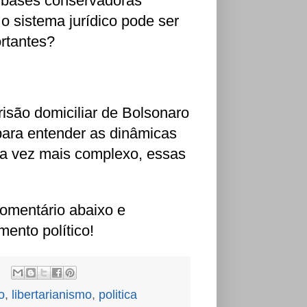
s bases conservadoras
 o sistema jurídico pode ser
ortantes?
são domiciliar de Bolsonaro
para entender as dinâmicas
da vez mais complexo, essas
omentário abaixo e
ento político!
o
,
libertarianismo
,
politica