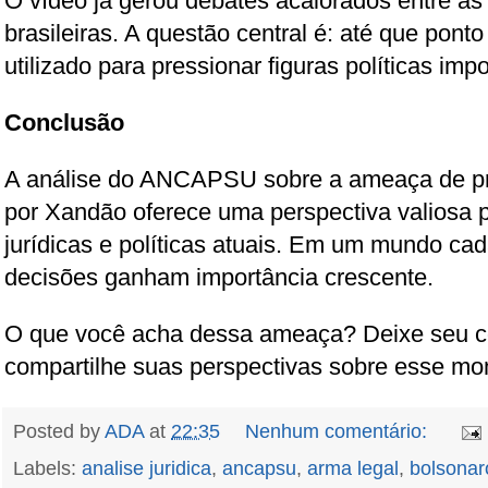
O vídeo já gerou debates acalorados entre a
brasileiras. A questão central é: até que ponto
utilizado para pressionar figuras políticas imp
Conclusão
A análise do ANCAPSU sobre a ameaça de pri
por Xandão oferece uma perspectiva valiosa 
jurídicas e políticas atuais. Em um mundo ca
decisões ganham importância crescente.
O que você acha dessa ameaça? Deixe seu c
compartilhe suas perspectivas sobre esse mom
Posted by
ADA
at
22:35
Nenhum comentário:
Labels:
analise juridica
,
ancapsu
,
arma legal
,
bolsonar