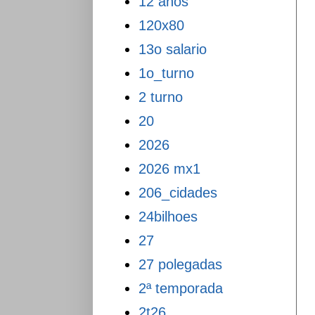
12 anos
120x80
13o salario
1o_turno
2 turno
20
2026
2026 mx1
206_cidades
24bilhoes
27
27 polegadas
2ª temporada
2t26