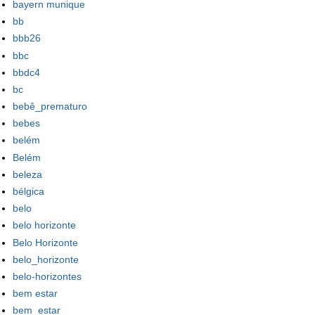
bayern munique
bb
bbb26
bbc
bbdc4
bc
bebê_prematuro
bebes
belém
Belém
beleza
bélgica
belo
belo horizonte
Belo Horizonte
belo_horizonte
belo-horizontes
bem estar
bem_estar