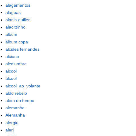
alagamentos
alagoas
alanis-guillen
alaorzinho
album
álbum copa
alcides fernandes
alcione
alcolumbre
alcool
álcool
alcool_ao_volante
aldo rebelo
além do tempo
alemanha
Alemanha
alergia
alerj