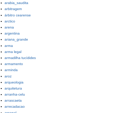
arabia_saudita
arbitragem
árbitro cearense
arctico
arena
argentina
ariana_grande
arma
arma legal
armadilha tucídides
armamento
arminda
aroz
arqueologia
arquitetura
arranha-celu
arrascaeta
arrecadacao
arsenal