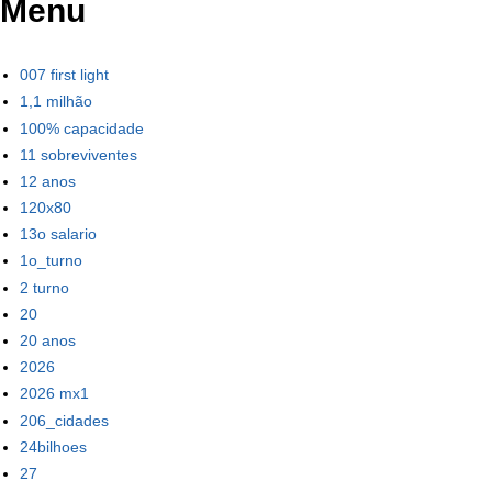
Menu
007 first light
1,1 milhão
100% capacidade
11 sobreviventes
12 anos
120x80
13o salario
1o_turno
2 turno
20
20 anos
2026
2026 mx1
206_cidades
24bilhoes
27