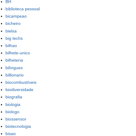
BH
biblioteca pessoal
bicampeao
bicheiro
bielsa
big techs
bilhao
bilhete-unico
bilheteria
bilíngues
billionario
biocombustíveis
biodiversidade
biografia
biologia
biologo
biossensor
biotecnologia
bisao