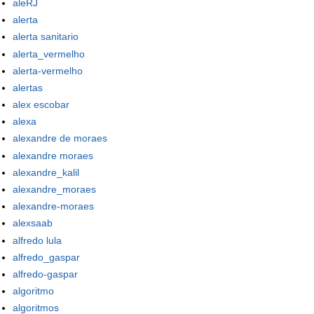
aleRJ
alerta
alerta sanitario
alerta_vermelho
alerta-vermelho
alertas
alex escobar
alexa
alexandre de moraes
alexandre moraes
alexandre_kalil
alexandre_moraes
alexandre-moraes
alexsaab
alfredo lula
alfredo_gaspar
alfredo-gaspar
algoritmo
algoritmos