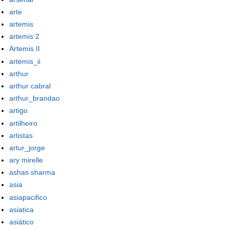
arte
artemis
artemis 2
Artemis II
artemis_ii
arthur
arthur cabral
arthur_brandao
artigo
artilheiro
artistas
artur_jorge
ary mirelle
ashas sharma
asia
asiapacifico
asiatica
asiático