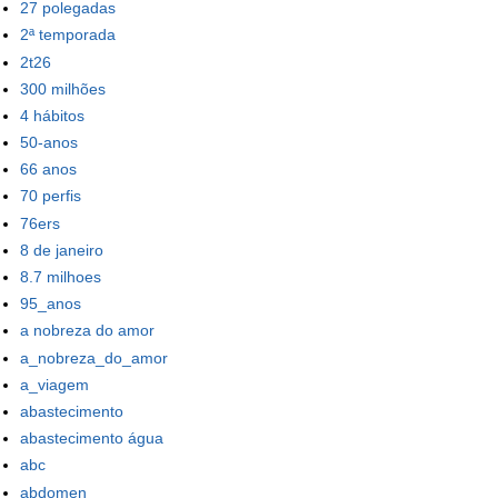
27 polegadas
2ª temporada
2t26
300 milhões
4 hábitos
50-anos
66 anos
70 perfis
76ers
8 de janeiro
8.7 milhoes
95_anos
a nobreza do amor
a_nobreza_do_amor
a_viagem
abastecimento
abastecimento água
abc
abdomen