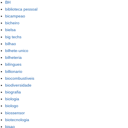
BH
biblioteca pessoal
bicampeao
bicheiro
bielsa
big techs
bilhao
bilhete-unico
bilheteria
bilíngues
billionario
biocombustíveis
biodiversidade
biografia
biologia
biologo
biossensor
biotecnologia
bisao