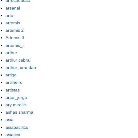
arrecadacao
arsenal
arte
artemis
artemis 2
Artemis II
artemis_ii
arthur
arthur cabral
arthur_brandao
artigo
artilheiro
artistas
artur_jorge
ary mirelle
ashas sharma
asia
asiapacifico
asiatica