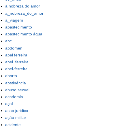
a nobreza do amor
a_nobreza_do_amor
a_viagem
abastecimento
abastecimento água
abc
abdomen
abel ferreira
abel_ferreira
abel-ferreira
aborto
abstinência
abuso sexual
academia
açaí
acao juridica
ação militar
acidente