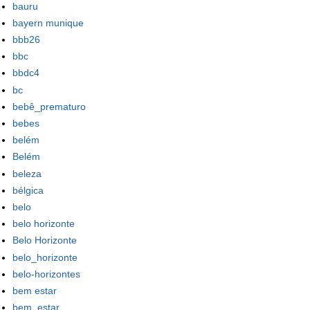
bauru
bayern munique
bbb26
bbc
bbdc4
bc
bebê_prematuro
bebes
belém
Belém
beleza
bélgica
belo
belo horizonte
Belo Horizonte
belo_horizonte
belo-horizontes
bem estar
bem_estar