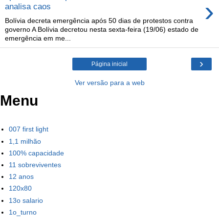
›
analisa caos
Bolívia decreta emergência após 50 dias de protestos contra
governo A Bolívia decretou nesta sexta-feira (19/06) estado de
emergência em me...
›
Página inicial
Ver versão para a web
Menu
007 first light
1,1 milhão
100% capacidade
11 sobreviventes
12 anos
120x80
13o salario
1o_turno