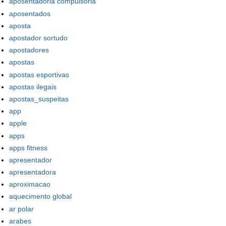
aposentadoria compulsória
aposentados
aposta
apostador sortudo
apostadores
apostas
apostas esportivas
apostas ilegais
apostas_suspeitas
app
apple
apps
apps fitness
apresentador
apresentadora
aproximacao
aquecimento global
ar polar
arabes