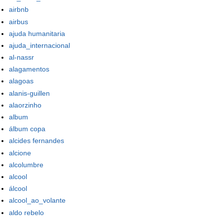
airbnb
airbus
ajuda humanitaria
ajuda_internacional
al-nassr
alagamentos
alagoas
alanis-guillen
alaorzinho
album
álbum copa
alcides fernandes
alcione
alcolumbre
alcool
álcool
alcool_ao_volante
aldo rebelo