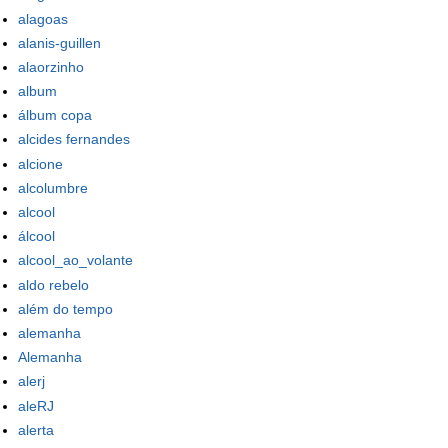
alagoas
alanis-guillen
alaorzinho
album
álbum copa
alcides fernandes
alcione
alcolumbre
alcool
álcool
alcool_ao_volante
aldo rebelo
além do tempo
alemanha
Alemanha
alerj
aleRJ
alerta