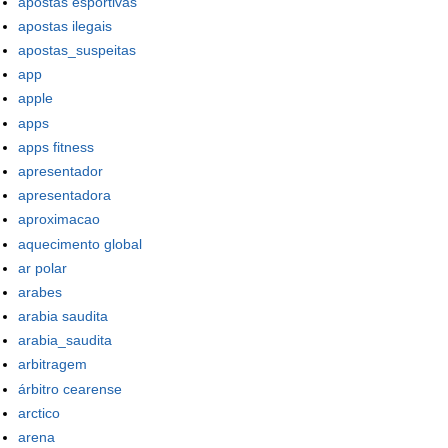
apostas esportivas
apostas ilegais
apostas_suspeitas
app
apple
apps
apps fitness
apresentador
apresentadora
aproximacao
aquecimento global
ar polar
arabes
arabia saudita
arabia_saudita
arbitragem
árbitro cearense
arctico
arena