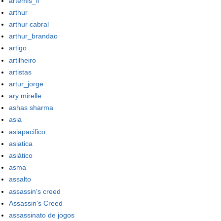
artemis_ii
arthur
arthur cabral
arthur_brandao
artigo
artilheiro
artistas
artur_jorge
ary mirelle
ashas sharma
asia
asiapacifico
asiatica
asiático
asma
assalto
assassin's creed
Assassin's Creed
assassinato de jogos