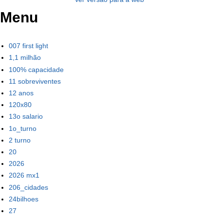
Menu
007 first light
1,1 milhão
100% capacidade
11 sobreviventes
12 anos
120x80
13o salario
1o_turno
2 turno
20
2026
2026 mx1
206_cidades
24bilhoes
27