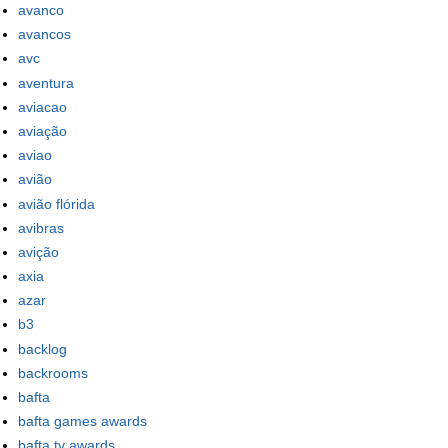
avanco
avancos
avc
aventura
aviacao
aviação
aviao
avião
avião flórida
avibras
avição
axia
azar
b3
backlog
backrooms
bafta
bafta games awards
bafta tv awards