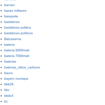
barueri
bases militares
basquete
bastidores
bastidores politica
bastidores políticos
Batcaverna
bateria
bateria 6000mah
bateria 7000mah
baterias
baterias_silicio_carbono
bauru
bayern munique
bbb26
bbc
bbdc4
bc