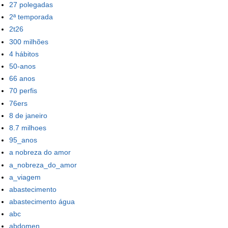
27 polegadas
2ª temporada
2t26
300 milhões
4 hábitos
50-anos
66 anos
70 perfis
76ers
8 de janeiro
8.7 milhoes
95_anos
a nobreza do amor
a_nobreza_do_amor
a_viagem
abastecimento
abastecimento água
abc
abdomen