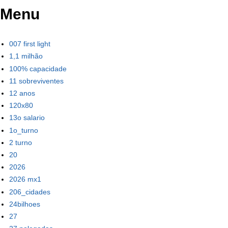
Menu
007 first light
1,1 milhão
100% capacidade
11 sobreviventes
12 anos
120x80
13o salario
1o_turno
2 turno
20
2026
2026 mx1
206_cidades
24bilhoes
27