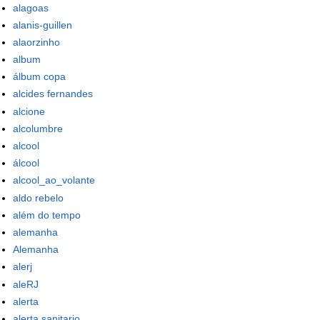
alagoas
alanis-guillen
alaorzinho
album
álbum copa
alcides fernandes
alcione
alcolumbre
alcool
álcool
alcool_ao_volante
aldo rebelo
além do tempo
alemanha
Alemanha
alerj
aleRJ
alerta
alerta sanitario