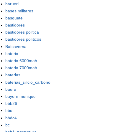
barueri
bases militares
basquete
bastidores
bastidores politica
bastidores políticos
Batcaverna
bateria
bateria 6000mah
bateria 7000mah
baterias
baterias_silicio_carbono
bauru
bayern munique
bbb26
bbc
bbdc4
bc
bebê_prematuro