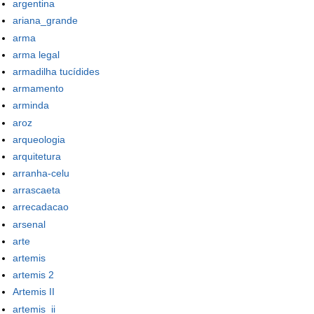
argentina
ariana_grande
arma
arma legal
armadilha tucídides
armamento
arminda
aroz
arqueologia
arquitetura
arranha-celu
arrascaeta
arrecadacao
arsenal
arte
artemis
artemis 2
Artemis II
artemis_ii