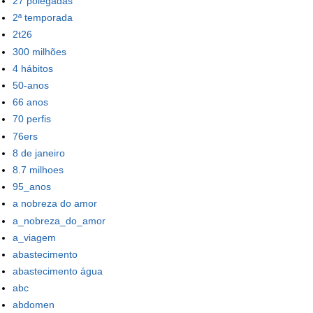
27 polegadas
2ª temporada
2t26
300 milhões
4 hábitos
50-anos
66 anos
70 perfis
76ers
8 de janeiro
8.7 milhoes
95_anos
a nobreza do amor
a_nobreza_do_amor
a_viagem
abastecimento
abastecimento água
abc
abdomen