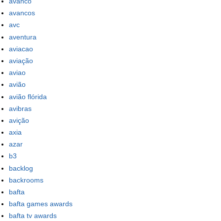
avanco
avancos
avc
aventura
aviacao
aviação
aviao
avião
avião flórida
avibras
avição
axia
azar
b3
backlog
backrooms
bafta
bafta games awards
bafta tv awards