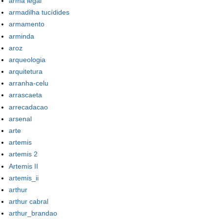
arma legal
armadilha tucídides
armamento
arminda
aroz
arqueologia
arquitetura
arranha-celu
arrascaeta
arrecadacao
arsenal
arte
artemis
artemis 2
Artemis II
artemis_ii
arthur
arthur cabral
arthur_brandao