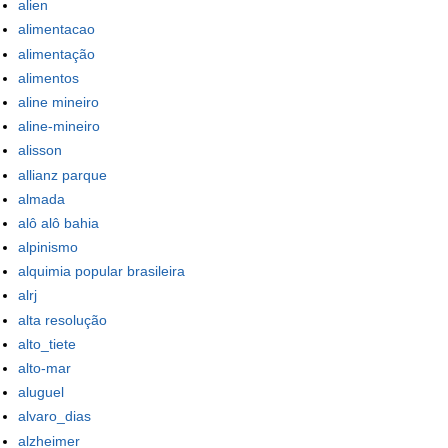
alien
alimentacao
alimentação
alimentos
aline mineiro
aline-mineiro
alisson
allianz parque
almada
alô alô bahia
alpinismo
alquimia popular brasileira
alrj
alta resolução
alto_tiete
alto-mar
aluguel
alvaro_dias
alzheimer