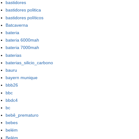
bastidores
bastidores politica
bastidores políticos
Batcaverna
bateria
bateria 6000mah
bateria 7000mah
baterias
baterias_silicio_carbono
bauru
bayern munique
bbb26
bbc
bbdc4
bc
bebê_prematuro
bebes
belém
Belém