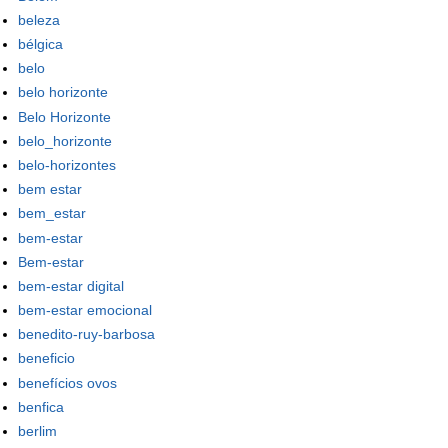
beleza
bélgica
belo
belo horizonte
Belo Horizonte
belo_horizonte
belo-horizontes
bem estar
bem_estar
bem-estar
Bem-estar
bem-estar digital
bem-estar emocional
benedito-ruy-barbosa
beneficio
benefícios ovos
benfica
berlim