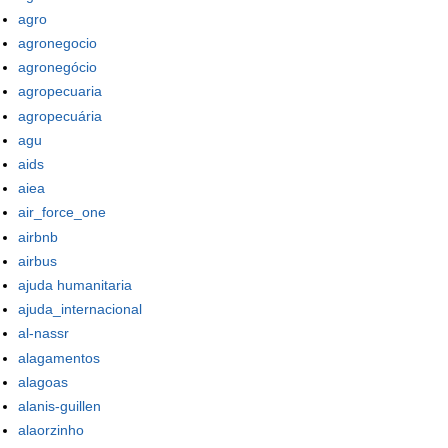
agro
agronegocio
agronegócio
agropecuaria
agropecuária
agu
aids
aiea
air_force_one
airbnb
airbus
ajuda humanitaria
ajuda_internacional
al-nassr
alagamentos
alagoas
alanis-guillen
alaorzinho