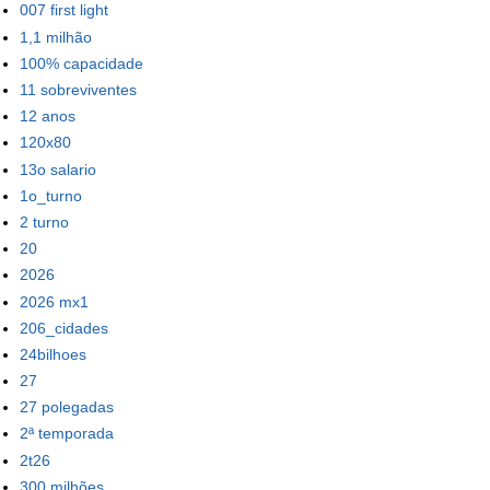
007 first light
1,1 milhão
100% capacidade
11 sobreviventes
12 anos
120x80
13o salario
1o_turno
2 turno
20
2026
2026 mx1
206_cidades
24bilhoes
27
27 polegadas
2ª temporada
2t26
300 milhões