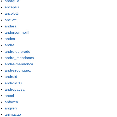
anarquia
ancapsu
ancelotti
ancilotti
andaraí
anderson-neiff
andes
andre
andre do prado
andre_mendonca
andre-mendonca
andreirodriguez
android
android 17
andropausa
aneel
anfavea
angileri
animacao