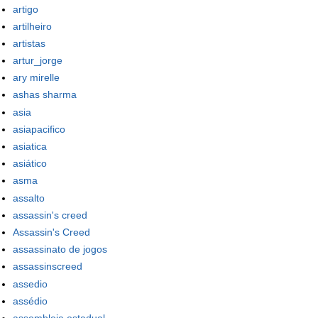
artigo
artilheiro
artistas
artur_jorge
ary mirelle
ashas sharma
asia
asiapacifico
asiatica
asiático
asma
assalto
assassin's creed
Assassin's Creed
assassinato de jogos
assassinscreed
assedio
assédio
assembleia estadual