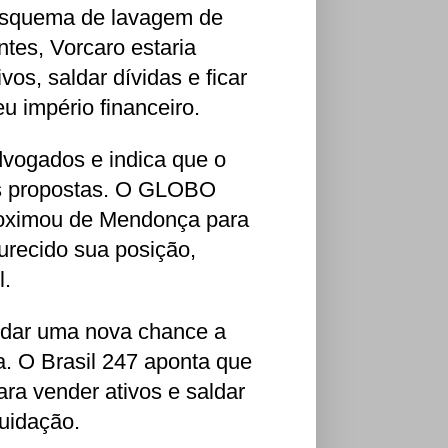
o esquema de lavagem de
tes, Vorcaro estaria
os, saldar dívidas e ficar
u império financeiro.
vogados e indica que o
vas propostas. O GLOBO
roximou de Mendonça para
recido sua posição,
l.
 dar uma nova chance a
a. O Brasil 247 aponta que
ra vender ativos e saldar
quidação.