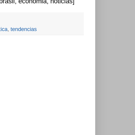
brasil, economia, noticias]
tica
,
tendencias