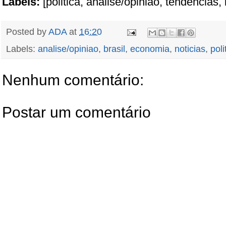
Labels:
[politica, analise/opiniao, tendencias, 
Posted by
ADA
at
16:20
Labels:
analise/opiniao
,
brasil
,
economia
,
noticias
,
poli
Nenhum comentário:
Postar um comentário