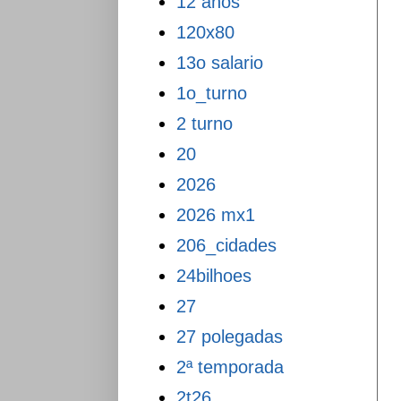
12 anos
120x80
13o salario
1o_turno
2 turno
20
2026
2026 mx1
206_cidades
24bilhoes
27
27 polegadas
2ª temporada
2t26