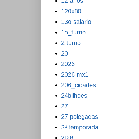
12 anos
120x80
13o salario
1o_turno
2 turno
20
2026
2026 mx1
206_cidades
24bilhoes
27
27 polegadas
2ª temporada
2t26