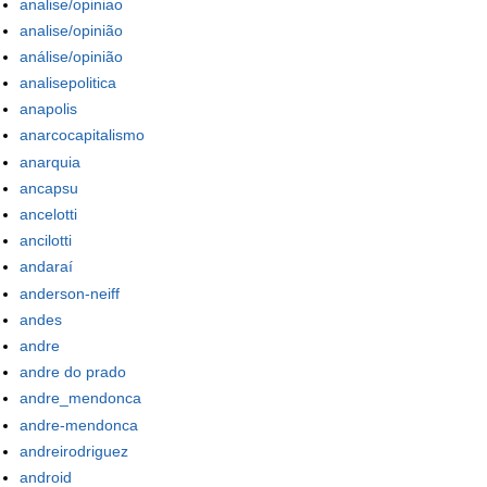
analise/opiniao
analise/opinião
análise/opinião
analisepolitica
anapolis
anarcocapitalismo
anarquia
ancapsu
ancelotti
ancilotti
andaraí
anderson-neiff
andes
andre
andre do prado
andre_mendonca
andre-mendonca
andreirodriguez
android