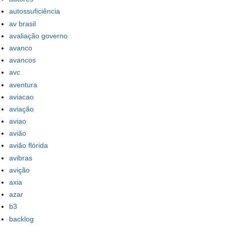
autossuficiência
av brasil
avaliação governo
avanco
avancos
avc
aventura
aviacao
aviação
aviao
avião
avião flórida
avibras
avição
axia
azar
b3
backlog