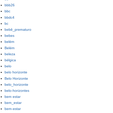
bbb26
bbc
bbdc4
bc
bebê_prematuro
bebes
belém
Belém
beleza
bélgica
belo
belo horizonte
Belo Horizonte
belo_horizonte
belo-horizontes
bem estar
bem_estar
bem-estar