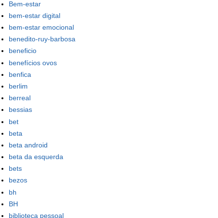
Bem-estar
bem-estar digital
bem-estar emocional
benedito-ruy-barbosa
beneficio
benefícios ovos
benfica
berlim
berreal
bessias
bet
beta
beta android
beta da esquerda
bets
bezos
bh
BH
biblioteca pessoal