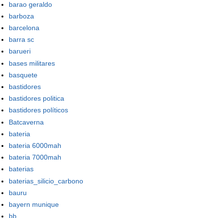
barao geraldo
barboza
barcelona
barra sc
barueri
bases militares
basquete
bastidores
bastidores politica
bastidores políticos
Batcaverna
bateria
bateria 6000mah
bateria 7000mah
baterias
baterias_silicio_carbono
bauru
bayern munique
bb