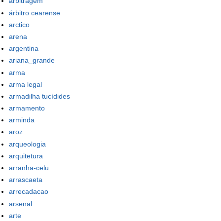
arbitragem
árbitro cearense
arctico
arena
argentina
ariana_grande
arma
arma legal
armadilha tucídides
armamento
arminda
aroz
arqueologia
arquitetura
arranha-celu
arrascaeta
arrecadacao
arsenal
arte