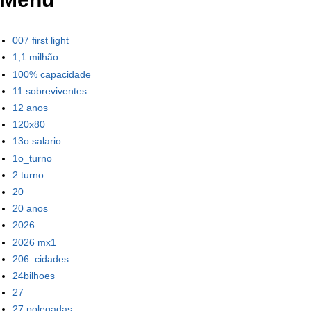
007 first light
1,1 milhão
100% capacidade
11 sobreviventes
12 anos
120x80
13o salario
1o_turno
2 turno
20
20 anos
2026
2026 mx1
206_cidades
24bilhoes
27
27 polegadas