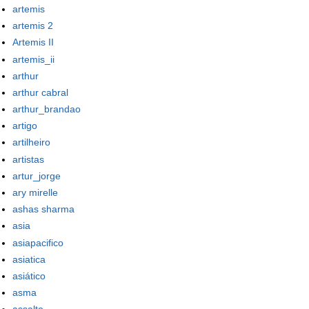
artemis
artemis 2
Artemis II
artemis_ii
arthur
arthur cabral
arthur_brandao
artigo
artilheiro
artistas
artur_jorge
ary mirelle
ashas sharma
asia
asiapacifico
asiatica
asiático
asma