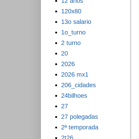
12 anos
120x80
13o salario
1o_turno
2 turno
20
2026
2026 mx1
206_cidades
24bilhoes
27
27 polegadas
2ª temporada
2t26