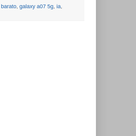
 barato
,
galaxy a07 5g
,
ia
,