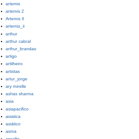
artemis
artemis 2
Artemis II
artemis_ii
arthur
arthur cabral
arthur_brandao
artigo
artilheiro
artistas
artur_jorge
ary mirelle
ashas sharma
asia
asiapacifico
asiatica
asiático
asma
assalto