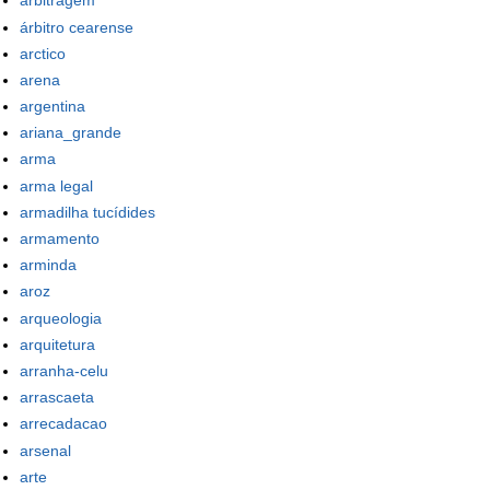
arbitragem
árbitro cearense
arctico
arena
argentina
ariana_grande
arma
arma legal
armadilha tucídides
armamento
arminda
aroz
arqueologia
arquitetura
arranha-celu
arrascaeta
arrecadacao
arsenal
arte