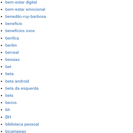
bem-estar digital
bem-estar emocional
benedito-ruy-barbosa
beneficio
benefícios ovos
benfica
berlim
berreal
bessias
bet
beta
beta android
beta da esquerda
bets
bezos
bh
BH
biblioteca pessoal
bicampeao