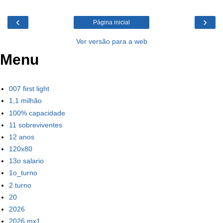
‹
›
Página inicial
Ver versão para a web
Menu
007 first light
1,1 milhão
100% capacidade
11 sobreviventes
12 anos
120x80
13o salario
1o_turno
2 turno
20
2026
2026 mx1