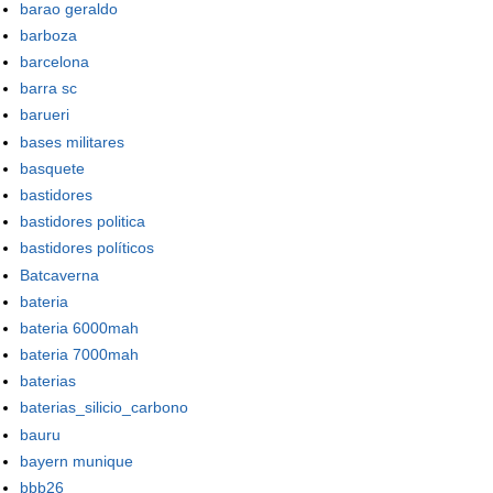
barao geraldo
barboza
barcelona
barra sc
barueri
bases militares
basquete
bastidores
bastidores politica
bastidores políticos
Batcaverna
bateria
bateria 6000mah
bateria 7000mah
baterias
baterias_silicio_carbono
bauru
bayern munique
bbb26