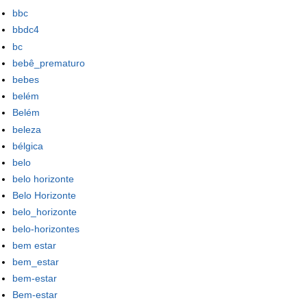
bbc
bbdc4
bc
bebê_prematuro
bebes
belém
Belém
beleza
bélgica
belo
belo horizonte
Belo Horizonte
belo_horizonte
belo-horizontes
bem estar
bem_estar
bem-estar
Bem-estar