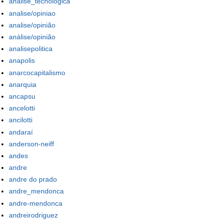
analise_tecnologica
analise/opiniao
analise/opinião
análise/opinião
analisepolitica
anapolis
anarcocapitalismo
anarquia
ancapsu
ancelotti
ancilotti
andaraí
anderson-neiff
andes
andre
andre do prado
andre_mendonca
andre-mendonca
andreirodriguez