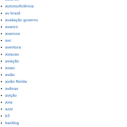
autossuficiência
av brasil
avaliação governo
avanco
avancos
avc
aventura
aviacao
aviação
aviao
avião
avião flórida
avibras
avição
axia
azar
b3
backlog