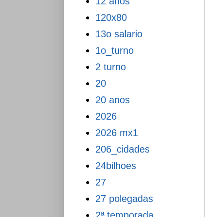
12 anos
120x80
13o salario
1o_turno
2 turno
20
20 anos
2026
2026 mx1
206_cidades
24bilhoes
27
27 polegadas
2ª temporada