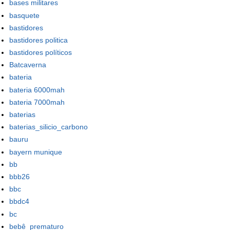
bases militares
basquete
bastidores
bastidores politica
bastidores políticos
Batcaverna
bateria
bateria 6000mah
bateria 7000mah
baterias
baterias_silicio_carbono
bauru
bayern munique
bb
bbb26
bbc
bbdc4
bc
bebê_prematuro