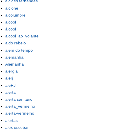
alcides fernandes
alcione
alcolumbre
alcool
álcool
alcool_ao_volante
aldo rebelo
além do tempo
alemanha
Alemanha
alergia
alerj
aleRJ
alerta
alerta sanitario
alerta_vermelho
alerta-vermelho
alertas
alex escobar