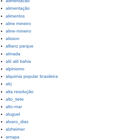
alimentacao
alimentação
alimentos
aline mineiro
aline-mineiro
alisson
allianz parque
almada
alô alô bahia
alpinismo
alquimia popular brasileira
alrj
alta resolução
alto_tiete
alto-mar
aluguel
alvaro_dias
alzheimer
amapa