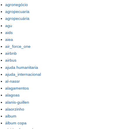
agronegócio
agropecuaria
agropecuária
agu
aids
aiea
air_force_one
airbnb
airbus
ajuda humanitaria
ajuda_internacional
al-nassr
alagamentos
alagoas
alanis-guillen
alaorzinho
album
álbum copa