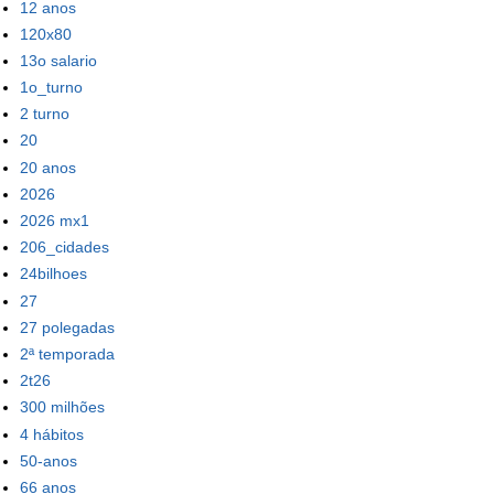
12 anos
120x80
13o salario
1o_turno
2 turno
20
20 anos
2026
2026 mx1
206_cidades
24bilhoes
27
27 polegadas
2ª temporada
2t26
300 milhões
4 hábitos
50-anos
66 anos