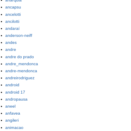
anarquia
ancapsu
ancelotti
ancilotti
andaraí
anderson-neiff
andes
andre
andre do prado
andre_mendonca
andre-mendonca
andreirodriguez
android
android 17
andropausa
aneel
anfavea
angileri
animacao