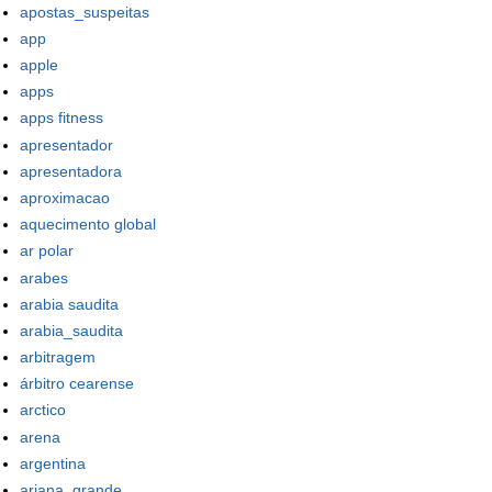
apostas_suspeitas
app
apple
apps
apps fitness
apresentador
apresentadora
aproximacao
aquecimento global
ar polar
arabes
arabia saudita
arabia_saudita
arbitragem
árbitro cearense
arctico
arena
argentina
ariana_grande