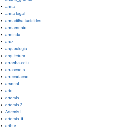
arma
arma legal
armadilha tucídides
armamento
arminda
aroz
arqueologia
arquitetura
arranha-celu
arrascaeta
arrecadacao
arsenal
arte
artemis
artemis 2
Artemis II
artemis_ii
arthur