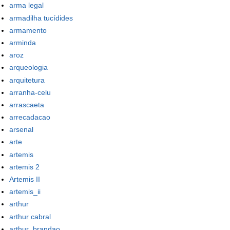
arma legal
armadilha tucídides
armamento
arminda
aroz
arqueologia
arquitetura
arranha-celu
arrascaeta
arrecadacao
arsenal
arte
artemis
artemis 2
Artemis II
artemis_ii
arthur
arthur cabral
arthur_brandao