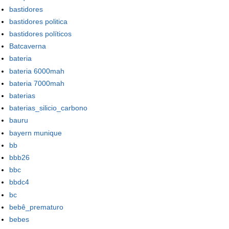
bastidores
bastidores politica
bastidores políticos
Batcaverna
bateria
bateria 6000mah
bateria 7000mah
baterias
baterias_silicio_carbono
bauru
bayern munique
bb
bbb26
bbc
bbdc4
bc
bebê_prematuro
bebes