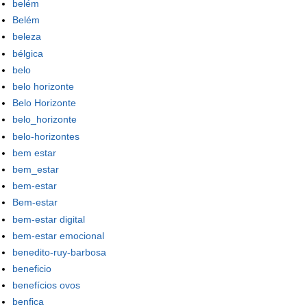
belém
Belém
beleza
bélgica
belo
belo horizonte
Belo Horizonte
belo_horizonte
belo-horizontes
bem estar
bem_estar
bem-estar
Bem-estar
bem-estar digital
bem-estar emocional
benedito-ruy-barbosa
beneficio
benefícios ovos
benfica