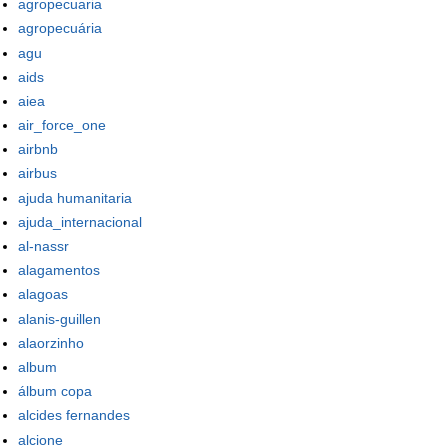
agropecuaria
agropecuária
agu
aids
aiea
air_force_one
airbnb
airbus
ajuda humanitaria
ajuda_internacional
al-nassr
alagamentos
alagoas
alanis-guillen
alaorzinho
album
álbum copa
alcides fernandes
alcione