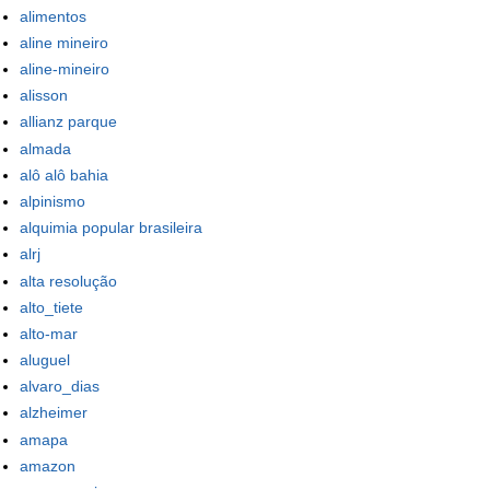
alimentos
aline mineiro
aline-mineiro
alisson
allianz parque
almada
alô alô bahia
alpinismo
alquimia popular brasileira
alrj
alta resolução
alto_tiete
alto-mar
aluguel
alvaro_dias
alzheimer
amapa
amazon