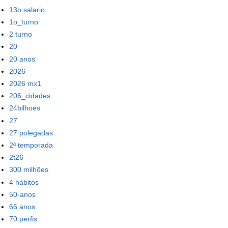
13o salario
1o_turno
2 turno
20
20 anos
2026
2026 mx1
206_cidades
24bilhoes
27
27 polegadas
2ª temporada
2t26
300 milhões
4 hábitos
50-anos
66 anos
70 perfis