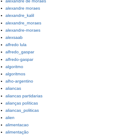
alexandre de moraes
alexandre moraes
alexandre_kalil
alexandre_moraes
alexandre-moraes
alexsaab
alfredo lula
alfredo_gaspar
alfredo-gaspar
algoritmo
algoritmos
alho-argentino
aliancas
aliancas partidarias
alianças políticas
aliancas_politicas
alien
alimentacao
alimentação