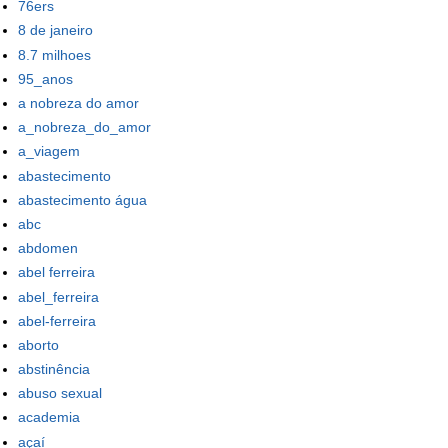
76ers
8 de janeiro
8.7 milhoes
95_anos
a nobreza do amor
a_nobreza_do_amor
a_viagem
abastecimento
abastecimento água
abc
abdomen
abel ferreira
abel_ferreira
abel-ferreira
aborto
abstinência
abuso sexual
academia
açaí