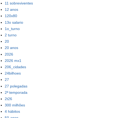
11 sobreviventes
12 anos
120x80
13o salario
1o_turno
2 turno
20
20 anos
2026
2026 mx1
206_cidades
24bilhoes
27
27 polegadas
2ª temporada
2t26
300 milhões
4 hábitos
50-anos