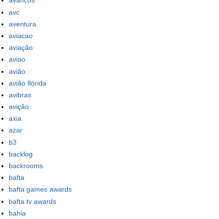
avancos
avc
aventura
aviacao
aviação
aviao
avião
avião flórida
avibras
avição
axia
azar
b3
backlog
backrooms
bafta
bafta games awards
bafta tv awards
bahia