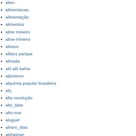
alien
alimentacao
alimentação
alimentos
aline mineiro
aline-mineiro
alisson
allianz parque
almada
alô alô bahia
alpinismo
alquimia popular brasileira
alrj
alta resolução
alto_tiete
alto-mar
aluguel
alvaro_dias
alzheimer