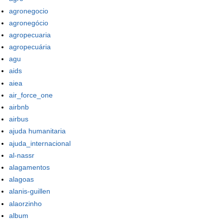
agronegocio
agronegócio
agropecuaria
agropecuária
agu
aids
aiea
air_force_one
airbnb
airbus
ajuda humanitaria
ajuda_internacional
al-nassr
alagamentos
alagoas
alanis-guillen
alaorzinho
album