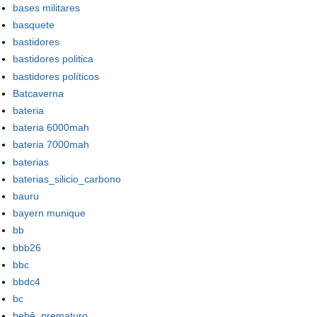
bases militares
basquete
bastidores
bastidores politica
bastidores políticos
Batcaverna
bateria
bateria 6000mah
bateria 7000mah
baterias
baterias_silicio_carbono
bauru
bayern munique
bb
bbb26
bbc
bbdc4
bc
bebê_prematuro