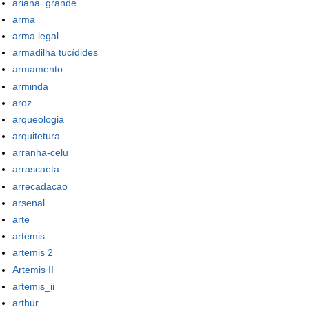
ariana_grande
arma
arma legal
armadilha tucídides
armamento
arminda
aroz
arqueologia
arquitetura
arranha-celu
arrascaeta
arrecadacao
arsenal
arte
artemis
artemis 2
Artemis II
artemis_ii
arthur